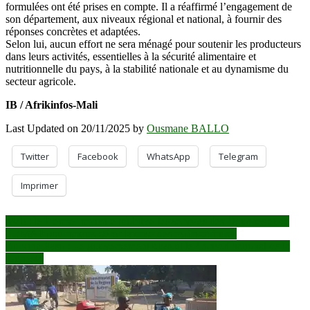
formulées ont été prises en compte. Il a réaffirmé l’engagement de
son département, aux niveaux régional et national, à fournir des
réponses concrètes et adaptées.
Selon lui, aucun effort ne sera ménagé pour soutenir les producteurs
dans leurs activités, essentielles à la sécurité alimentaire et
nutritionnelle du pays, à la stabilité nationale et au dynamisme du
secteur agricole.
IB / Afrikinfos-Mali
Last Updated on 20/11/2025 by
Ousmane BALLO
Twitter
Facebook
WhatsApp
Telegram
Imprimer
Navigation
Mali : le Premier ministre mobilise les services des Douanes et de
l’OMAP pour mieux gérer la crise des hydrocarbures
de
Burkina Faso : Le gouvernement dissout le Conseil national de la
l’article
Jeunesse