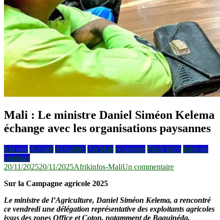
Mali : Le ministre Daniel Siméon Kelema
échange avec les organisations paysannes
à la une
Accueil
Actualités
Au Mali
économie
Flash infos
Infos en
continus
sur
20/11/2025
20/11/2025
Afrikinfos-Mali
Un commentaire
Mali :
Sur la Campagne agricole 2025
Le
ministre
Le ministre de l’Agriculture, Daniel Siméon Kelema, a rencontré
Daniel
ce vendredi une délégation représentative des exploitants agricoles
Siméon
issus des zones Office et Coton, notamment de Baguinéda,
Kelema