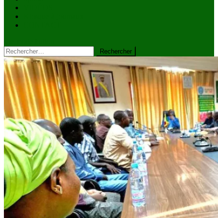
VIDÉOS
Kiosque à journaux
CONTACT
site mode button
Rechercher :