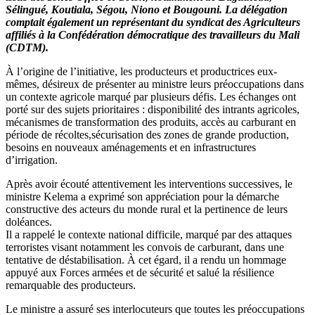
Sélingué, Koutiala, Ségou, Niono et Bougouni. La délégation
échange
comptait également un représentant du syndicat des Agriculteurs
avec
affiliés à la Confédération démocratique des travailleurs du Mali
les
(CDTM).
organisations
paysannes
À l’origine de l’initiative, les producteurs et productrices eux-
mêmes, désireux de présenter au ministre leurs préoccupations dans
un contexte agricole marqué par plusieurs défis. Les échanges ont
porté sur des sujets prioritaires : disponibilité des intrants agricoles,
mécanismes de transformation des produits, accès au carburant en
période de récoltes,sécurisation des zones de grande production,
besoins en nouveaux aménagements et en infrastructures
d’irrigation.
Après avoir écouté attentivement les interventions successives, le
ministre Kelema a exprimé son appréciation pour la démarche
constructive des acteurs du monde rural et la pertinence de leurs
doléances.
Il a rappelé le contexte national difficile, marqué par des attaques
terroristes visant notamment les convois de carburant, dans une
tentative de déstabilisation. À cet égard, il a rendu un hommage
appuyé aux Forces armées et de sécurité et salué la résilience
remarquable des producteurs.
Le ministre a assuré ses interlocuteurs que toutes les préoccupations