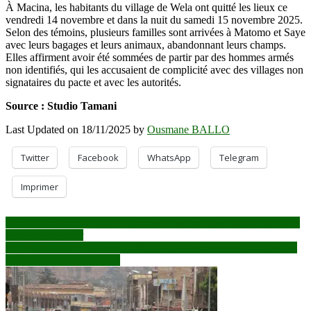
À Macina, les habitants du village de Wela ont quitté les lieux ce
vendredi 14 novembre et dans la nuit du samedi 15 novembre 2025.
Selon des témoins, plusieurs familles sont arrivées à Matomo et Saye
avec leurs bagages et leurs animaux, abandonnant leurs champs.
Elles affirment avoir été sommées de partir par des hommes armés
non identifiés, qui les accusaient de complicité avec des villages non
signataires du pacte et avec les autorités.
Source : Studio Tamani
Last Updated on 18/11/2025 by
Ousmane BALLO
Twitter
Facebook
WhatsApp
Telegram
Imprimer
Navigation
Divergences avec Sonko : Bassirou Diomaye Faye et la déclaration
pour tout dévoiler
de
COP30 à Belém : Le Mali déplore le non-respect des engagements
l’article
climatiques internationaux