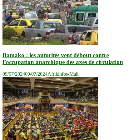
Bamako : les autorités vent débout contre
l’occupation anarchique des axes de circulation
09/07/2024
09/07/2024
Afrikinfos-Mali