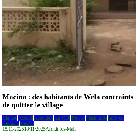
Macina : des habitants de Wela contraints
de quitter le village
à la une
Accueil
Actualités
Au Mali
Brèves
Flash infos
Infos en
continus
Société
18/11/2025
18/11/2025
Afrikinfos-Mali