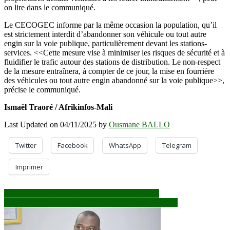
on lire dans le communiqué.
Le CECOGEC informe par la même occasion la population, qu’il
est strictement interdit d’abandonner son véhicule ou tout autre
engin sur la voie publique, particulièrement devant les stations-
services. <<Cette mesure vise à minimiser les risques de sécurité et à
fluidifier le trafic autour des stations de distribution. Le non-respect
de la mesure entraînera, à compter de ce jour, la mise en fourrière
des véhicules ou tout autre engin abandonné sur la voie publique>>,
précise le communiqué.
Ismaël Traoré / Afrikinfos-Mali
Last Updated on 04/11/2025 by
Ousmane BALLO
Twitter
Facebook
WhatsApp
Telegram
Imprimer
Navigation
Mali : le couvre-feu prolongé dans deux régions
Quand la crise du carburant s’invite dans nos assiettes
de
l’article