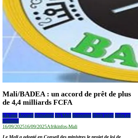
Mali/BADEA : un accord de prêt de plus
de 4,4 milliards FCFA
à la une
Accueil
Actualités
Au Mali
économie
Flash infos
Infos en
continus
16/09/2025
16/09/2025
Afrikinfos-Mali
Le Mali a adopté en Conseil des ministres le projet de loi de