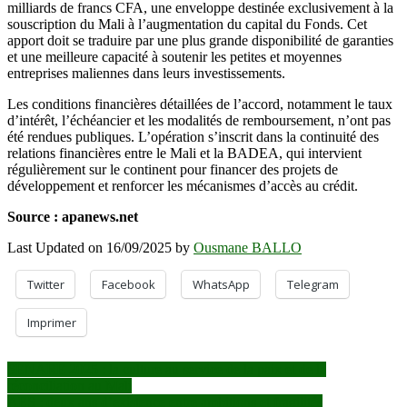
milliards de francs CFA, une enveloppe destinée exclusivement à la
souscription du Mali à l’augmentation du capital du Fonds. Cet
apport doit se traduire par une plus grande disponibilité de garanties
et une meilleure capacité à soutenir les petites et moyennes
entreprises maliennes dans leurs investissements.
Les conditions financières détaillées de l’accord, notamment le taux
d’intérêt, l’échéancier et les modalités de remboursement, n’ont pas
été rendues publiques. L’opération s’inscrit dans la continuité des
relations financières entre le Mali et la BADEA, qui intervient
régulièrement sur le continent pour financer des projets de
développement et renforcer les mécanismes d’accès au crédit.
Source : apanews.net
Last Updated on 16/09/2025 by
Ousmane BALLO
Twitter
Facebook
WhatsApp
Telegram
Imprimer
Navigation
SENARE 2025 : la culture au service de la paix et de la
réconciliation au Mali
de
AES : deux ans d’existence entre ambitions et fragilités