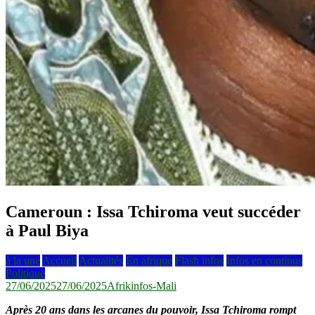
Cameroun : Issa Tchiroma veut succéder
à Paul Biya
à la une
Accueil
Actualités
En afrique
Flash infos
Infos en continus
Politique
27/06/2025
27/06/2025
Afrikinfos-Mali
Après 20 ans dans les arcanes du pouvoir, Issa Tchiroma rompt