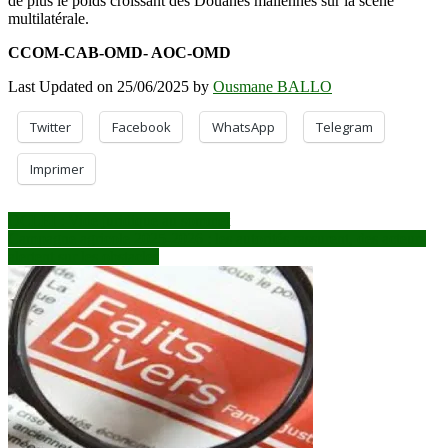
de plus le poids croissant des Douanes maliennes sur la scène
multilatérale.
CCOM-CAB-OMD- AOC-OMD
Last Updated on 25/06/2025 by
Ousmane BALLO
Twitter
Facebook
WhatsApp
Telegram
Imprimer
Navigation
OCLEI : Vide juridique au sommet
Campagne agricole 2025-2026 : les autorités rassurent, des acteurs
de
alertent sur les obstacles
l’article