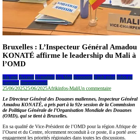
Bruxelles : L’Inspecteur Général Amadou
KONATÉ affirme le leadership du Mali à
l’OMD
à la une
Accueil
Actualités
Au Mali
économie
Flash infos
Infos en
continus
Internationnal
sur
25/06/2025
25/06/2025
Afrikinfos-Mali
Un commentaire
Bruxelles
Le Directeur Général des Douanes maliennes, Inspecteur Général
:
Amadou KONATÉ, a pris part à la 92e session de la Commission
L’Inspecteur
de Politique Générale de l’Organisation Mondiale des Douanes
Général
(OMD), qui se tient à Bruxelles.
Amadou
KONATÉ
En sa qualité de Vice-Président de l’OMD pour la région Afrique de
affirme
l’Ouest et du Centre, récemment reconduit à ce poste, il a porté avec
le
engagement les priorités régionales dans toutes les discussions.
leadership