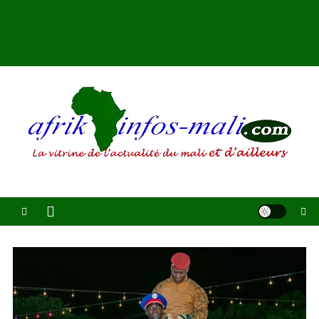
AFRIKINFOS MALI
La vitrine de l'actualité du Mali et d'ailleurs