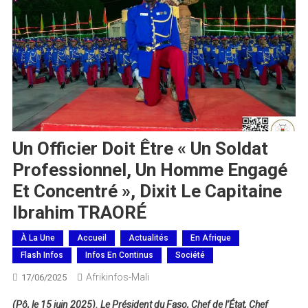
Un Officier Doit Être « Un Soldat
Professionnel, Un Homme Engagé
Et Concentré », Dixit Le Capitaine
Ibrahim TRAORÉ
À La Une
Accueil
Actualités
En Afrique
Flash Infos
Infos En Continus
Société
Afrikinfos-Mali
17/06/2025
(Pô, le 15 juin 2025). Le Président du Faso, Chef de l’État, Chef