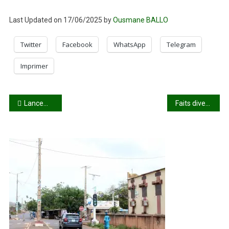
Last Updated on 17/06/2025 by
Ousmane BALLO
Twitter
Facebook
WhatsApp
Telegram
Imprimer
Navigation
Lancement des travaux de construction de la raffinerie d’or du Mali
Faits divers : Quand l’autorité du chef de famille vire au drame
de
l’article