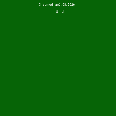
Skip
samedi, août 08, 2026
to
content