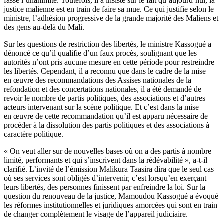
fasse l’unanimité. Toutefois, il a insisté sur le fait qu’aujourd’hui, la
justice malienne est en train de faire sa mue. Ce qui justifie selon le
ministre, l’adhésion progressive de la grande majorité des Maliens et
des gens au-delà du Mali.
Sur les questions de restriction des libertés, le ministre Kassogué a
dénoncé ce qu’il qualifie d’un faux procès, soulignant que les
autorités n’ont pris aucune mesure en cette période pour restreindre
les libertés. Cependant, il a reconnu que dans le cadre de la mise
en œuvre des recommandations des Assises nationales de la
refondation et des concertations nationales, il a été demandé de
revoir le nombre de partis politiques, des associations et d’autres
acteurs intervenant sur la scène politique. Et c’est dans la mise
en œuvre de cette recommandation qu’il est apparu nécessaire de
procéder à la dissolution des partis politiques et des associations à
caractère politique.
« On veut aller sur de nouvelles bases où on a des partis à nombre
limité, performants et qui s’inscrivent dans la rédévabilité », a-t-il
clarifié. L’invité de l’émission Malikura Taasira dira que le seul cas
où ses services sont obligés d’intervenir, c’est lorsqu’en exerçant
leurs libertés, des personnes finissent par enfreindre la loi. Sur la
question du renouveau de la justice, Mamoudou Kassogué a évoqué
les réformes institutionnelles et juridiques amorcées qui sont en train
de changer complètement le visage de l’appareil judiciaire.