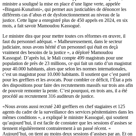
ministre a souligné la mise en place d’une ligne verte, appelée
«Bingani-Kunafoni», qui permet aux justiciables de dénoncer les
différents cas d’abus et de dysfonctionnement au niveau de la
justice. Cette ligne a enregistré plus de 450 appels en 2024, en six
mois, a fait savoir Mamoudou Kassogué.
Le ministre dira que pour mettre toutes ces réformes en œuvre, il
faut du personnel adéquat. « Malheureusement, dans le secteur
judiciaire, nous avons hérité d’un personnel qui était en deçà
vraiment des besoins de la justice », a déploré Mamoudou
Kassogué. D’après lui, le Mali compte 499 magistrats pour une
population de près de 23 millions, ce qui fait un ratio d’un magistrat
pour 40.000 habitants, alors que selon les normes internationales,
c’est un magistrat pour 10.000 habitants. Il soutient que c’est pareil
pour les greffiers et les avocats. Pour combler ce déficit, l’État a pris
des dispositions pour faire des recrutements massifs sur trois ans afin
de pouvoir remonter la pente. C’est pourquoi, en trois ans, il a été
procédé au recrutement 316 auditeurs de justice.
«Nous avons aussi recruté 240 greffiers en chef stagiaires et 125
agents du cadre de la surveillance des services pénitentiaires dans les
mêmes conditions », a expliqué le ministre Kassogué, qui soutient
qu’aujourd’hui, il est facile de constater que les sessions d’assises se
tiennent régulièrement contrairement à un passé récent. «
Aujourd’hui, on tient au moins deux sessions d’assises par an. Et on