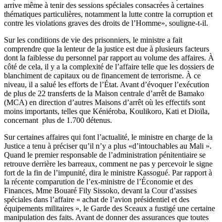
arrive même à tenir des sessions spéciales consacrées à certaines
thématiques particulières, notamment la lutte contre la corruption et
contre les violations graves des droits de l’Homme», souligne-t-il.
Sur les conditions de vie des prisonniers, le ministre a fait
comprendre que la lenteur de la justice est due à plusieurs facteurs
dont la faiblesse du personnel par rapport au volume des affaires. À
côté de cela, il y a la complexité de l’affaire telle que les dossiers de
blanchiment de capitaux ou de financement de terrorisme. À ce
niveau, il a salué les efforts de l’État. Avant d’évoquer l’exécution
de plus de 22 transferts de la Maison centrale d’arrêt de Bamako
(MCA) en direction d’autres Maisons d’arrêt où les effectifs sont
moins importants, telles que Kéniéroba, Koulikoro, Kati et Dioïla,
concernant plus de 1.700 détenus.
Sur certaines affaires qui font l’actualité, le ministre en charge de la
Justice a tenu à préciser qu’il n’y a plus «d’intouchables au Mali ».
Quand le premier responsable de l’administration pénitentiaire se
retrouve derrière les barreaux, comment ne pas y percevoir le signe
fort de la fin de l’impunité, dira le ministre Kassogué. Par rapport à
la récente comparution de l’ex-ministre de l’Économie et des
Finances, Mme Bouaré Fily Sissoko, devant la Cour d’assises
spéciales dans l’affaire « achat de l’avion présidentiel et des
équipements militaires », le Garde des Sceaux a fustigé une certaine
manipulation des faits. Avant de donner des assurances que toutes