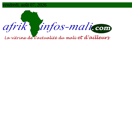
Skip
vendredi, août 07, 2026
to
content
AFRIKINFOS MALI
La vitrine de l'actualité du Mali et d'ailleurs