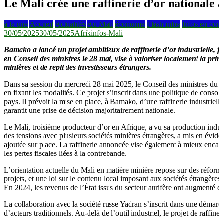
Le Mali crée une raffinerie d’or nationale
à la une
Accueil
Actualités
Au Mali
économie
Flash infos
Infos en co
30/05/2025
30/05/2025
Afrikinfos-Mali
Bamako a lancé un projet ambitieux de raffinerie d’or industrielle, 
en Conseil des ministres le 28 mai, vise à valoriser localement la pr
minières et de repli des investisseurs étrangers.
Dans sa session du mercredi 28 mai 2025, le Conseil des ministres du Ma
en fixant les modalités. Ce projet s’inscrit dans une politique de cons
pays. Il prévoit la mise en place, à Bamako, d’une raffinerie industriel
garantit une prise de décision majoritairement nationale.
Le Mali, troisième producteur d’or en Afrique, a vu sa production indu
des tensions avec plusieurs sociétés minières étrangères, a mis en évide
ajoutée sur place. La raffinerie annoncée vise également à mieux encadr
les pertes fiscales liées à la contrebande.
L’orientation actuelle du Mali en matière minière repose sur des réf
projets, et une loi sur le contenu local imposant aux sociétés étrangèr
En 2024, les revenus de l’État issus du secteur aurifère ont augmenté d
La collaboration avec la société russe Yadran s’inscrit dans une démarc
d’acteurs traditionnels. Au-delà de l’outil industriel, le projet de raf