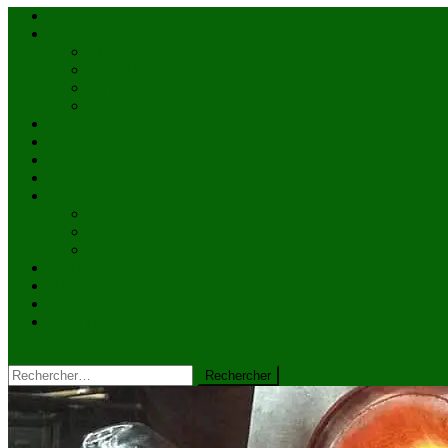
Accueil
Actualités
à la une
Au Mali
En afrique
Internationnal
Brèves
économie
Politique
Santé
Société
éducation
Culture
Faits divers
Sports
VIDÉOS
Kiosque à journaux
CONTACT
site mode button
Rechercher :