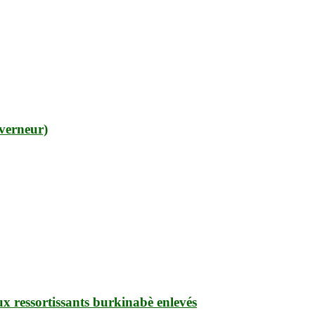
uverneur)
ux ressortissants burkinabè enlevés