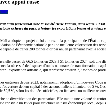
 avec appui russe
ntinus
fruit d’un partenariat avec la société russe Yadran, dans lequel l’État
incipale richesse du pays, à freiner les exportations brutes et à mieux
li a adopté un projet de loi autorisant la participation de l’État au cap
olidation de l’économie nationale par une meilleure valorisation des ress
le capable de traiter 200 tonnes d’or par an, en partenariat avec la soci
strielle passer de 66,5 tonnes en 2023 à 51 tonnes en 2024, soit une dim
nce la nécessité de disposer d’outils nationaux de transformation, capabl
er l’exploitation artisanale, qui représente environ 7,7 tonnes de product
ormes engagées depuis 2023, notamment l’adoption d’un nouveau Code min
es l’ouverture de leur capital à des acteurs maliens à hauteur de 5 %. Ce
e 52,5 %, selon les données officielles, en lien avec un meilleur recouvr
he de diversification des partenariats. Elle traduit une volonté de renfo
finerie constitue un levier pour structurer un tissu économique local, de