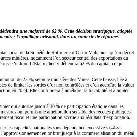
 détiendra une majorité de 62 %. Cette décision stratégique, adoptée
 encadrer l’orpaillage artisanal, dans un contexte de réformes
ital social de la Société de Raffinerie d’Or du Mali, ainsi qu’un décret
ources minières, notamment l’or, secteur central des exportations du
été russe Yadran. L’État malien y détiendra 62 % du capital, ce qui
inution de 23 %, selon le ministère des Mines. Cette baisse, liée à
es de limiter les sorties d’or non contrôlées et d’en accroître la valeur
ion en 2024. Elle contribuera à améliorer la traçabilité et à limiter
ier qui autorise jusqu’à 30 % de participation étatique dans les
s mesures ont permis une amélioration sensible des recettes publiques.
ement fiscal et une participation accrue aux résultats d’exploitation.
rcer les capacités nationales sans dépendance excessive vis-à-vis
puis l’approvisionnement en or brut jusqu’à la commercialisation du métal