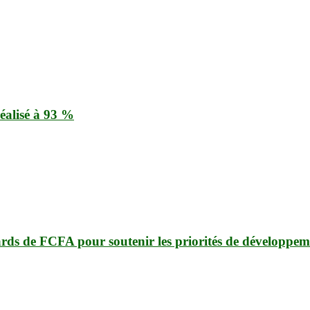
éalisé à 93 %
ards de FCFA pour soutenir les priorités de développem