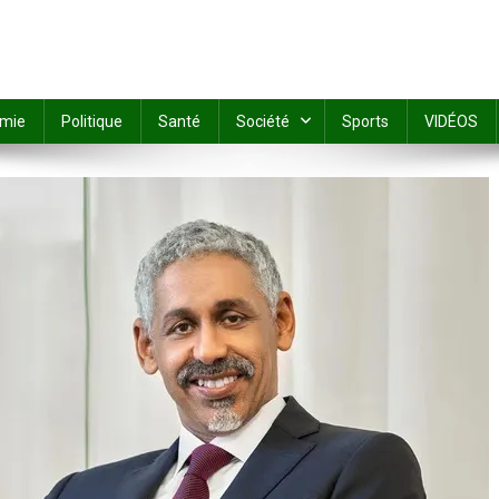
mie
Politique
Santé
Société
Sports
VIDÉOS