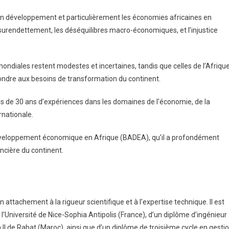
 en développement et particulièrement les économies africaines en
e surendettement, les déséquilibres macro-économiques, et l’injustice
ndiales restent modestes et incertaines, tandis que celles de l’Afrique
ondre aux besoins de transformation du continent.
us de 30 ans d’expériences dans les domaines de l’économie, de la
rnationale.
e développement économique en Afrique (BADEA), qu’il a profondément
ancière du continent.
ttachement à la rigueur scientifique et à l’expertise technique. Il est
’Université de Nice-Sophia Antipolis (France), d’un diplôme d’ingénieur
II de Rabat (Maroc), ainsi que d’un diplôme de troisième cycle en gesti