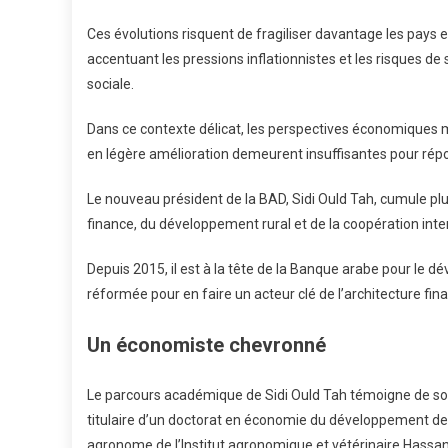
Ces évolutions risquent de fragiliser davantage les pays
accentuant les pressions inflationnistes et les risques d
sociale.
Dans ce contexte délicat, les perspectives économiques mo
en légère amélioration demeurent insuffisantes pour rép
Le nouveau président de la BAD, Sidi Ould Tah, cumule pl
finance, du développement rural et de la coopération inte
Depuis 2015, il est à la tête de la Banque arabe pour l
réformée pour en faire un acteur clé de l’architecture fin
Un économiste chevronné
Le parcours académique de Sidi Ould Tah témoigne de son a
titulaire d’un doctorat en économie du développement de l
agronome de l’Institut agronomique et vétérinaire Hassan 