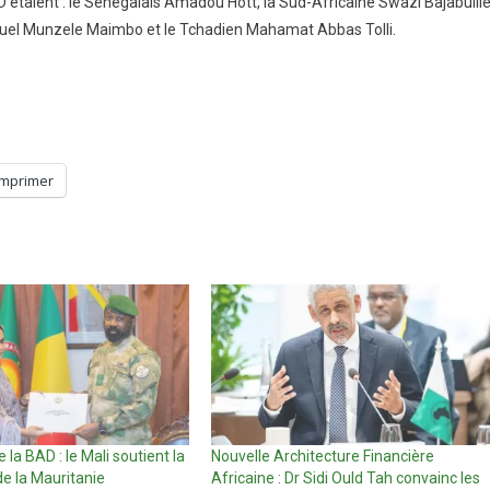
AD étaient : le Sénégalais Amadou Hott, la Sud-Africaine Swazi Bajabulil
amuel Munzele Maimbo et le Tchadien Mahamat Abbas Tolli.
Imprimer
 la BAD : le Mali soutient la
Nouvelle Architecture Financière
e la Mauritanie
Africaine : Dr Sidi Ould Tah convainc les