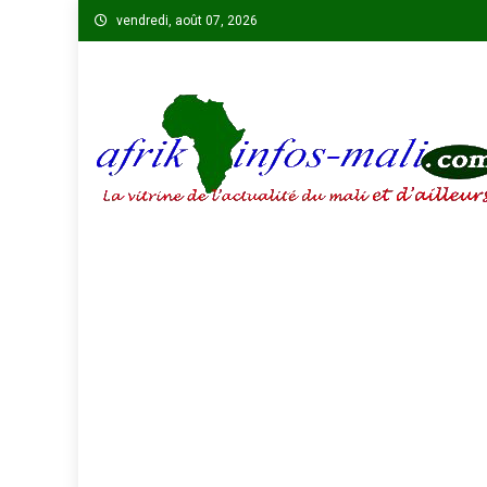
Skip
vendredi, août 07, 2026
to
content
AFRIKINFOS MALI
La vitrine de l'actualité du Mali et d'ailleurs