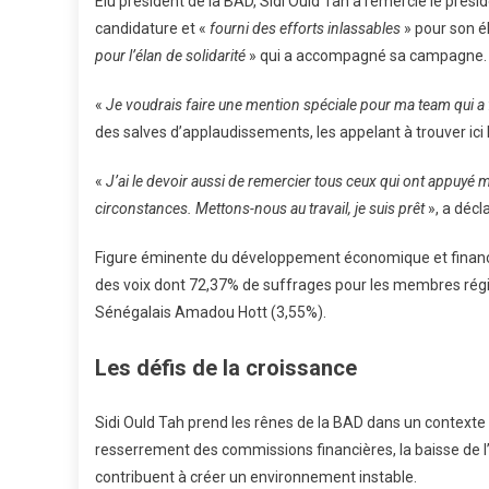
Élu président de la BAD, Sidi Ould Tah a remercié le pré
candidature et «
fourni des efforts inlassables
» pour son él
pour l’élan de solidarité
» qui a accompagné sa campagne.
«
Je voudrais faire une mention spéciale pour ma team qui a fa
des salves d’applaudissements, les appelant à trouver ici
«
J’ai le devoir aussi de remercier tous ceux qui ont appuyé 
circonstances. Mettons-nous au travail, je suis prêt
», a décl
Figure éminente du développement économique et financie
des voix dont 72,37% de suffrages pour les membres rég
Sénégalais Amadou Hott (3,55%).
Les défis de la croissance
Sidi Ould Tah prend les rênes de la BAD dans un contexte m
resserrement des commissions financières, la baisse de 
contribuent à créer un environnement instable.