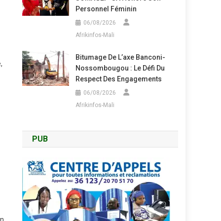
Personnel Féminin
06/08/2026
Afrikinfos-Mali
Bitumage De L’axe Banconi-
,
Nossombougou : Le Défi Du
Respect Des Engagements
06/08/2026
Afrikinfos-Mali
PUB
on