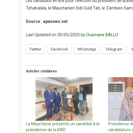
Les candidats en lice pour l’élection du président de la B
Tshabalala, le Mauritanien Sidi Ould Tah, le Zambien S
Source : apanews.net
Last Updated on 30/05/2025 by
Ousmane BALLO
Twitter
Facebook
WhatsApp
Telegram
Articles similaires
La Mauritanie présente un candidat à la
Présidence de
présidence de la BAD
candidature d