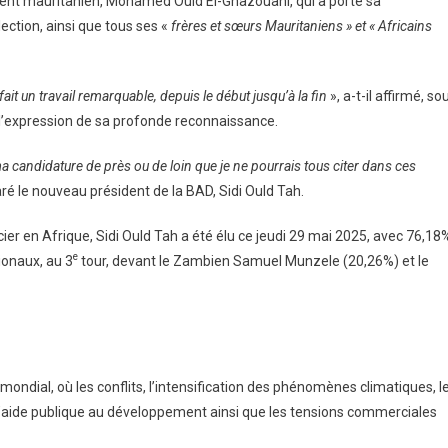
sident mauritanien, Mohamed Ould El-Ghazouani, qui a porté sa
ection, ainsi que tous ses «
frères et sœurs Mauritaniens » et « Africains
it un travail remarquable, depuis le début jusqu’à la fin
», a-t-il affirmé, so
 l’expression de sa profonde reconnaissance.
ma candidature de près ou de loin que je ne pourrais tous citer dans ces
aré le nouveau président de la BAD, Sidi Ould Tah.
r en Afrique, Sidi Ould Tah a été élu ce jeudi 29 mai 2025, avec 76,18
e
ionaux, au 3
tour, devant le Zambien Samuel Munzele (20,26%) et le
ondial, où les conflits, l’intensification des phénomènes climatiques, l
l’aide publique au développement ainsi que les tensions commerciales