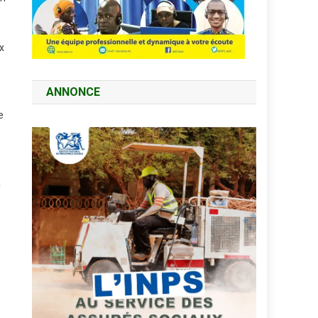
x
ANNONCE
e
a