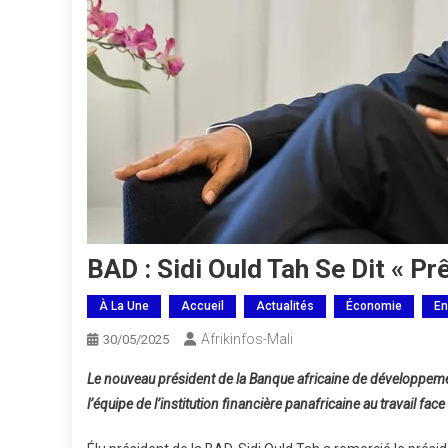
BAD : Sidi Ould Tah Se Dit « Pr
À La Une
Accueil
Actualités
Économie
En
Afrikinfos-Mali
30/05/2025
Le nouveau président de la Banque africaine de développemen
l’équipe de l’institution financière panafricaine au travail fac