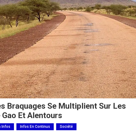
es Braquages Se Multiplient Sur Les
 Gao Et Alentours
h Infos
Infos En Continus
Société