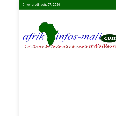
Skip
vendredi, août 07, 2026
to
content
AFRIKINFOS MALI
La vitrine de l'actualité du Mali et d'ailleurs