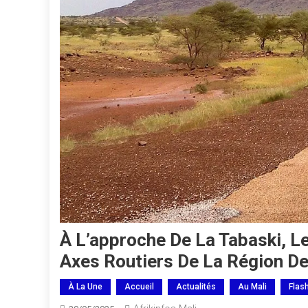
À L’approche De La Tabaski, L
Axes Routiers De La Région De
À La Une
Accueil
Actualités
Au Mali
Flas