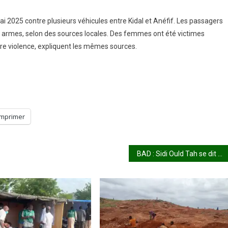
025 contre plusieurs véhicules entre Kidal et Anéfif. Les passagers
s armes, selon des sources locales. Des femmes ont été victimes
are violence, expliquent les mêmes sources.
Imprimer
BAD : Sidi Ould Tah se dit « prêt » face aux défis