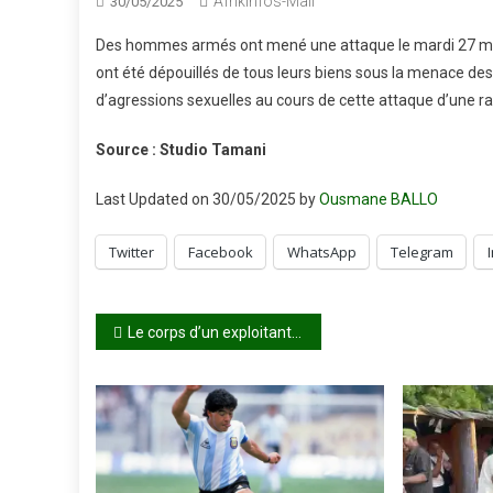
Afrikinfos-Mali
30/05/2025
Des hommes armés ont mené une attaque le mardi 27 mai 2
ont été dépouillés de tous leurs biens sous la menace de
d’agressions sexuelles au cours de cette attaque d’une r
Source : Studio Tamani
Last Updated on 30/05/2025 by
Ousmane BALLO
Twitter
Facebook
WhatsApp
Telegram
Navigation
Le corps d’un exploitant agricole du cercle de Macina a été retrouvé 5 mois après sa disparition
de
l’article