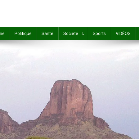
ie
Politique
Santé
Société
Sports
VIDÉOS