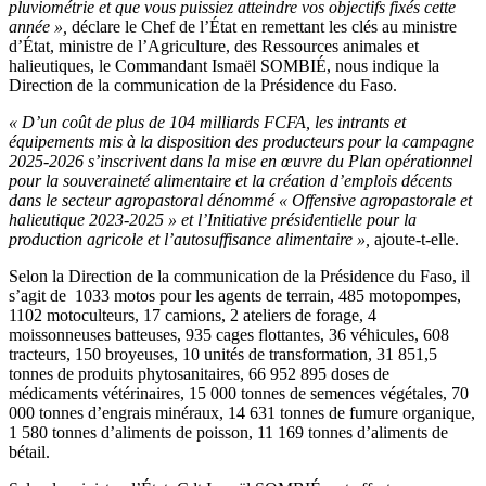
pluviométrie et que vous puissiez atteindre vos objectifs fixés cette
année »,
déclare le Chef de l’État en remettant les clés au ministre
d’État, ministre de l’Agriculture, des Ressources animales et
halieutiques, le Commandant Ismaël SOMBIÉ, nous indique la
Direction de la communication de la Présidence du Faso.
« D’un coût de plus de 104 milliards FCFA, les intrants et
équipements mis à la disposition des producteurs pour la campagne
2025-2026 s’inscrivent dans la mise en œuvre du Plan opérationnel
pour la souveraineté alimentaire et la création d’emplois décents
dans le secteur agropastoral dénommé « Offensive agropastorale et
halieutique 2023-2025 » et l’Initiative présidentielle pour la
production agricole et l’autosuffisance alimentaire »,
ajoute-t-elle.
Selon la Direction de la communication de la Présidence du Faso, il
s’agit de 1033 motos pour les agents de terrain, 485 motopompes,
1102 motoculteurs, 17 camions, 2 ateliers de forage, 4
moissonneuses batteuses, 935 cages flottantes, 36 véhicules, 608
tracteurs, 150 broyeuses, 10 unités de transformation, 31 851,5
tonnes de produits phytosanitaires, 66 952 895 doses de
médicaments vétérinaires, 15 000 tonnes de semences végétales, 70
000 tonnes d’engrais minéraux, 14 631 tonnes de fumure organique,
1 580 tonnes d’aliments de poisson, 11 169 tonnes d’aliments de
bétail.