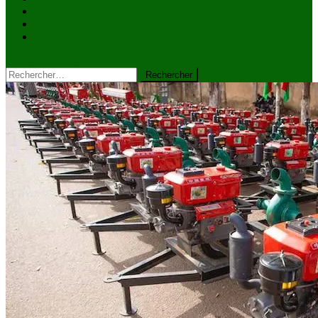
VIDÉOS
Kiosque à journaux
CONTACT
site mode button
Rechercher :