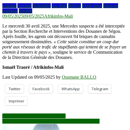
à la une
Accueil
Actualités
Au Mali
Brèves
Flash infos
Infos en
continus
Société
09/05/2025
09/05/2025
Afrikinfos-Mali
Le mercredi 30 avril 2025, une Mercedes suspecte a été interceptée
par la Section Recherche et Interventions des Douanes de Ségou.
Après fouille, les agents ont découvert 94 briques de cannabis
soigneusement dissimulées.
« Cette saisie constitue un coup dur
porté aux réseaux de trafic de stupéfiants qui tentent de se frayer un
chemin à travers le pays »,
souligne le service de Communication
de la Direction Générale des Douanes.
Ismaël Traoré / Afrikinfos-Mali
Last Updated on 09/05/2025 by
Ousmane BALLO
Twitter
Facebook
WhatsApp
Telegram
Imprimer
Navigation
Mali : saisie de 10 tonnes de farine
Mali : 1. 731. 351. 066 FCFA disparus à la Primature
de