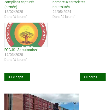
complices capturés
nombreux terroristes
(armée)
neutralisés
13/02/2025
24/05/2024
Dans "à la une"
Dans "à la une"
FOCUS : Sécurisation !
17/03/2025
Dans "à la une"
Navigation
Le capitaine Traoré en visite officielle à Moscou
Le corps d’Aboubakar Cissé, assassiné en France, a été rapatrié au Mali
de
l’article