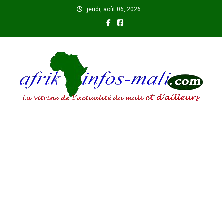
Skip
jeudi, août 06, 2026
to
content
AFRIKINFOS MALI
La vitrine de l'actualité du Mali et d'ailleurs