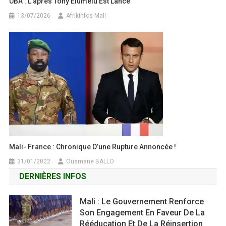
UBA : L’après Tony Elumelu Est Lancé
13/07/2026
Afrikinfos-Mali
Mali- France : Chronique D’une Rupture Annoncée !
31/01/2022
Ousmane BALLO
DERNIÈRES INFOS
Mali : Le Gouvernement Renforce
Son Engagement En Faveur De La
Rééducation Et De La Réinsertion