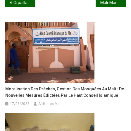
Navigation
Orpaillage à Kangaba : Entre l’or et l’école, un avenir à construire
Mali-Maroc : une coopération bilatérale stratégique et durable
de
l’article
Moralisation Des Prêches, Gestion Des Mosquées Au Mali : De
Nouvelles Mesures Édictées Par Le Haut Conseil Islamique
17/06/2022
Afrikinfos-Mali