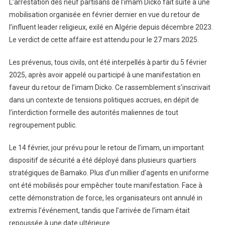
L’arrestation des neuf partisans de l’imam Dicko fait suite à une
Partisans
mobilisation organisée en février dernier en vue du retour de
De
L’imam
l’influent leader religieux, exilé en Algérie depuis décembre 2023.
Dicko
Le verdict de cette affaire est attendu pour le 27 mars 2025.
Ce
27
Les prévenus, tous civils, ont été interpellés à partir du 5 février
Mars
2025, après avoir appelé ou participé à une manifestation en
faveur du retour de l’imam Dicko. Ce rassemblement s’inscrivait
dans un contexte de tensions politiques accrues, en dépit de
l’interdiction formelle des autorités maliennes de tout
regroupement public.
Le 14 février, jour prévu pour le retour de l’imam, un important
dispositif de sécurité a été déployé dans plusieurs quartiers
stratégiques de Bamako. Plus d’un millier d’agents en uniforme
ont été mobilisés pour empêcher toute manifestation. Face à
cette démonstration de force, les organisateurs ont annulé in
extremis l’événement, tandis que l’arrivée de l’imam était
repoussée à une date ultérieure.