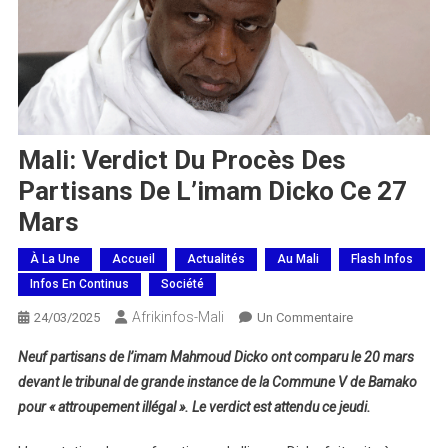
Mali: Verdict Du Procès Des
Partisans De L’imam Dicko Ce 27
Mars
À La Une
Accueil
Actualités
Au Mali
Flash Infos
Infos En Continus
Société
Afrikinfos-Mali
Sur
24/03/2025
Un Commentaire
Mali:
Neuf partisans de l’imam Mahmoud Dicko ont comparu le 20 mars
Verdict
devant le tribunal de grande instance de la Commune V de Bamako
Du
pour « attroupement illégal ». Le verdict est attendu ce jeudi.
Procès
Des