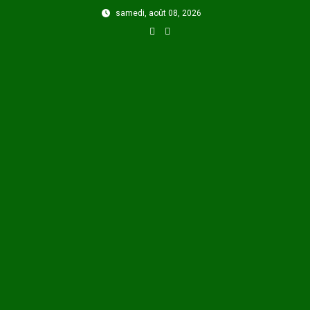
Skip
samedi, août 08, 2026
to
content