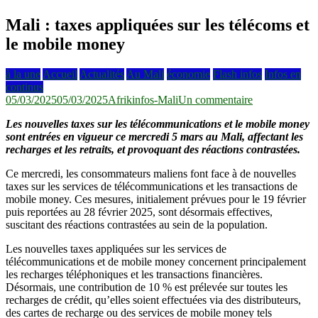
Mali : taxes appliquées sur les télécoms et
le mobile money
à la une
Accueil
Actualités
Au Mali
économie
Flash infos
Infos en
continus
sur
05/03/2025
05/03/2025
Afrikinfos-Mali
Un commentaire
Mali
Les nouvelles taxes sur les télécommunications et le mobile money
:
sont entrées en vigueur ce mercredi 5 mars au Mali, affectant les
taxes
recharges et les retraits, et provoquant des réactions contrastées.
appliquées
sur
Ce mercredi, les consommateurs maliens font face à de nouvelles
les
taxes sur les services de télécommunications et les transactions de
télécoms
mobile money. Ces mesures, initialement prévues pour le 19 février
et
puis reportées au 28 février 2025, sont désormais effectives,
le
suscitant des réactions contrastées au sein de la population.
mobile
money
Les nouvelles taxes appliquées sur les services de
télécommunications et de mobile money concernent principalement
les recharges téléphoniques et les transactions financières.
Désormais, une contribution de 10 % est prélevée sur toutes les
recharges de crédit, qu’elles soient effectuées via des distributeurs,
des cartes de recharge ou des services de mobile money tels