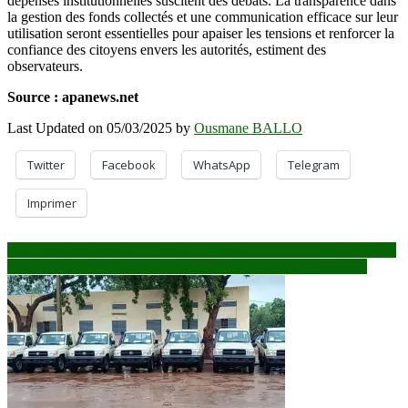
dépenses institutionnelles suscitent des débats. La transparence dans
la gestion des fonds collectés et une communication efficace sur leur
utilisation seront essentielles pour apaiser les tensions et renforcer la
confiance des citoyens envers les autorités, estiment des
observateurs.
Source : apanews.net
Last Updated on 05/03/2025 by
Ousmane BALLO
Twitter
Facebook
WhatsApp
Telegram
Imprimer
Navigation
Mali : convocation de l’ancien PM Moussa Mara à la Cour suprême
Ramadan à Bamako: les ménagères préoccupées par l’inflation
de
l’article