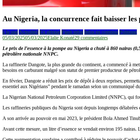
Au Nigeria, la concurrence fait baisser les 
à la une
Actualités
En afrique
Flash infos
Infos en continus
Politique
sur
05/03/2025
05/03/2025
Elalie Konaté
29 commentaires
Au
Le prix de l’essence à la pompe au Nigeria a chuté à 860 nairas (0,5
Nigeria,
pétrolière nationale NNPC.
la
concurrence
La raffinerie Dangote, la plus grande du continent, a commencé à mettr
fait
besoins en carburant malgré son statut de premier producteur de pétrol
baisser
les
En février, Dangote a réduit les prix de dépôt à deux reprises, permetta
prix
essentiel aux Nigérians” pendant le ramadan selon un communiqué d
de
l’essence
La Nigerian National Petroleum Corporation Limited (NNPC), qui fourni
Les raffineries publiques du Nigeria sont depuis longtemps délabrées 
A son arrivée au pouvoir en mai 2023, le président Bola Ahmed Tinubu 
Avant cette mesure, un litre d’essence se vendait environ 195 nairas. L
Cette augmentation soudaine a contribué à réduire le pouvoir d’achat 