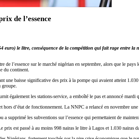
prix de l’essence
4 euro) le litre, conséquence de la compétition qui fait rage entre l
e de l’essence sur le marché nigérian en septembre, alors que le pays le 
e du continent.
nt une baisse significative des prix à la pompe qui avaient atteint 1.030
u groupe.
t également les stations-service, a emboîté le pas et annoncé mardi qu’
et hors d’état de fonctionnement. La NNPC a relancé en novembre une ra
a supprimé les subventions sur l’essence qui permettaient de maintenir 
e prix est passé à au moins 998 nairas le litre à Lagos et 1.030 nairas d
des Nigérians, fortement touchés par la pire crise économique que le pa