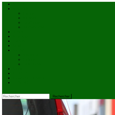
Accueil
Actualités
à la une
Au Mali
En afrique
Internationnal
Brèves
économie
Politique
Santé
Société
éducation
Culture
Faits divers
Sports
VIDÉOS
Kiosque à journaux
CONTACT
site mode button
Rechercher :