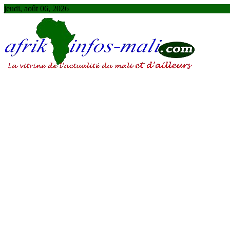
Skip
jeudi, août 06, 2026
to
content
AFRIKINFOS MALI
La vitrine de l'actualité du Mali et d'ailleurs