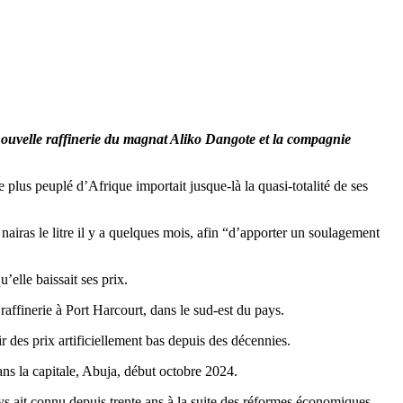
a nouvelle raffinerie du magnat Aliko Dangote et la compagnie
plus peuplé d’Afrique importait jusque-là la quasi-totalité de ses
 nairas le litre il y a quelques mois, afin “d’apporter un soulagement
elle baissait ses prix.
ffinerie à Port Harcourt, dans le sud-est du pays.
des prix artificiellement bas depuis des décennies.
ans la capitale, Abuja, début octobre 2024.
ys ait connu depuis trente ans à la suite des réformes économiques