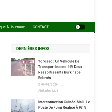
sque À Journaux
CONTACT
DERNIÈRES INFOS
Yorosso : Un Véhicule De
Transport Incendié Et Deux
Ressortissants Burkinabè
Enlevés
06/08/2026
Afrikinfos-Mali
Interconnexion Guinée-Mali : Le
Poste De Fomi Réalisé À 93 %