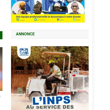
ANNONCE
s
N