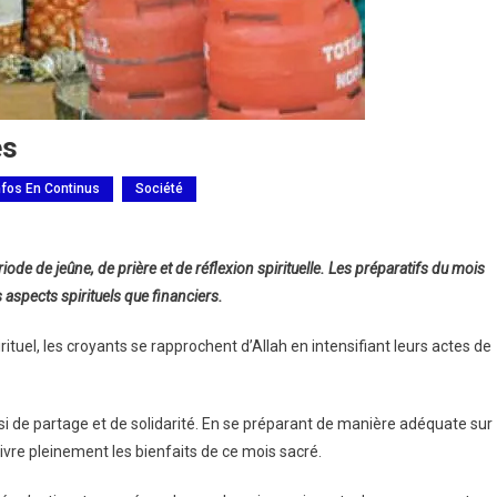
es
nfos En Continus
Société
n
e de jeûne, de prière et de réflexion spirituelle. Les préparatifs du mois
 aspects spirituels que financiers.
el, les croyants se rapprochent d’Allah en intensifiant leurs actes de
les
ssi de partage et de solidarité. En se préparant de manière adéquate sur
ivre pleinement les bienfaits de ce mois sacré.