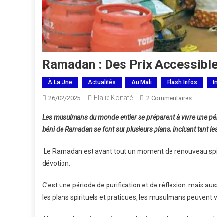
Ramadan : Des Prix Accessibl
À La Une
Actualités
Au Mali
Flash Infos
I
Elalie Konaté
Sur
26/02/2025
2 Commentaires
Ramada
Les musulmans du monde entier se préparent à vivre une périod
:
béni de Ramadan se font sur plusieurs plans, incluant tant les
Des
Prix
Le Ramadan est avant tout un moment de renouveau spiritu
Accessib
dévotion.
C’est une période de purification et de réflexion, mais au
les plans spirituels et pratiques, les musulmans peuvent v