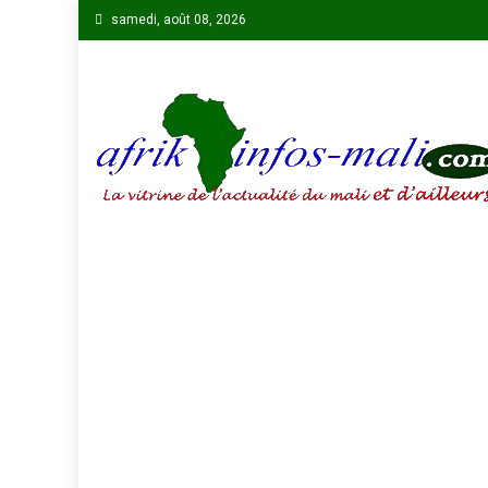
Skip
samedi, août 08, 2026
to
content
AFRIKINFOS MALI
La vitrine de l'actualité du Mali et d'ailleurs