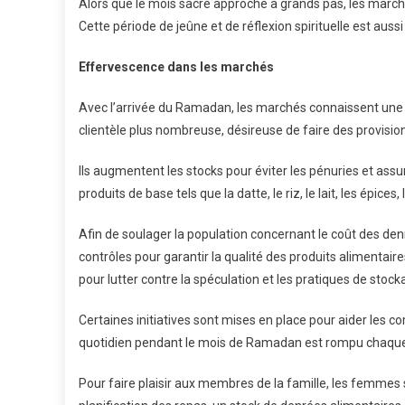
Alors que le mois sacré approche à grands pas, les marc
Cette période de jeûne et de réflexion spirituelle est aus
Effervescence dans les marchés
Avec l’arrivée du Ramadan, les marchés connaissent une a
clientèle plus nombreuse, désireuse de faire des provisio
Ils augmentent les stocks pour éviter les pénuries et as
produits de base tels que la datte, le riz, le lait, les épices
Afin de soulager la population concernant le coût des denr
contrôles pour garantir la qualité des produits alimentaire
pour lutter contre la spéculation et les pratiques de stock
Certaines initiatives sont mises en place pour aider les c
quotidien pendant le mois de Ramadan est rompu chaque s
Pour faire plaisir aux membres de la famille, les femmes