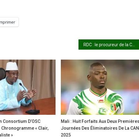
Imprimer
RDC : le procureur de la CPI à Kinshasa pour évaluer les crimes
Un Consortium D’OSC
Mali : Huit Forfaits Aux Deux Première
Chronogramme « Clair,
Journées Des Éliminatoires De La CA
liste »
2025