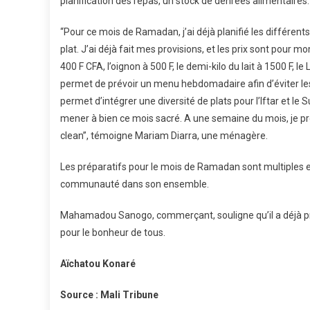
planification des repas, un stock de denrées alimentaires.
“Pour ce mois de Ramadan, j’ai déjà planifié les différen
plat. J’ai déjà fait mes provisions, et les prix sont pour
400 F CFA, l’oignon à 500 F, le demi-kilo du lait à 1500 F, le
permet de prévoir un menu hebdomadaire afin d’éviter les 
permet d’intégrer une diversité de plats pour l’Iftar et le 
mener à bien ce mois sacré. A une semaine du mois, je pr
clean”, témoigne Mariam Diarra, une ménagère.
Les préparatifs pour le mois de Ramadan sont multiples et 
communauté dans son ensemble.
Mahamadou Sanogo, commerçant, souligne qu’il a déjà pris 
pour le bonheur de tous.
Aïchatou Konaré
Source : Mali Tribune