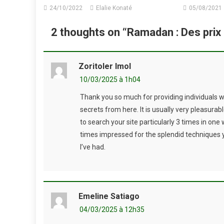
24/10/2022
Elalie Konaté
05/08/2021
2 thoughts on “
Ramadan : Des prix
Zoritoler Imol
10/03/2025 à 1h04
Thank you so much for providing individuals wi
secrets from here. It is usually very pleasurab
to search your site particularly 3 times in one 
times impressed for the splendid techniques yo
I’ve had.
Emeline Satiago
04/03/2025 à 12h35