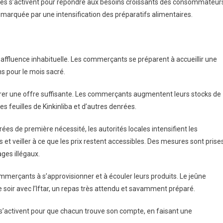
hés s’activent pour répondre aux besoins croissants des consommateur
si marquée par une intensification des préparatifs alimentaires.
ffluence inhabituelle. Les commerçants se préparent à accueillir une
ns pour le mois sacré.
surer une offre suffisante. Les commerçants augmentent leurs stocks de
, les feuilles de Kinkinliba et d’autres denrées.
ées de première nécessité, les autorités locales intensifient les
s et veiller à ce que les prix restent accessibles. Des mesures sont prise
ages illégaux.
ommerçants à s’approvisionner et à écouler leurs produits. Le jeûne
oir avec l’Iftar, un repas très attendu et savamment préparé.
 s’activent pour que chacun trouve son compte, en faisant une