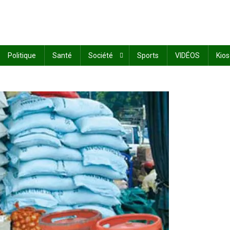
Politique
Santé
Société
Sports
VIDÉOS
Kio