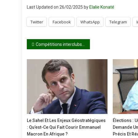
Last Updated on 26/02/2025 by
Elalie Konaté
Twitter
Facebook
WhatsApp
Telegram
Navigation
Compétitions interclubs africaines: De beaux duels en vue mais sans le Djoliba ni le Stade malien
de
l’article
Le Sahel Et Les Enjeux Géostratégiques
Élections : 
: Qu’est-Ce Qui Fait Courir Emmanuel
Demande Un 
Macron En Afrique ?
Précis Et Réa