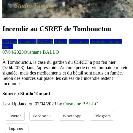
Incendie au CSREF de Tombouctou
à la une
Actualités
Au Mali
Brèves
Flash infos
Infos en continus
Santé
07/04/2023
Ousmane BALLO
À Tombouctou, la case du gardien du CSREF a pris feu hier
(5/04/2023) dans l’après-midi. Aucune perte en vie humaine n’a été
signalée, mais des médicaments et du bétail sont partis en fumée.
Selon des sources sur place, les causes de l’incendie restent
inconnues.
Source : Studio Tamani
Last Updated on 07/04/2023 by
Ousmane BALLO
Twitter
Facebook
WhatsApp
Telegram
Imprimer