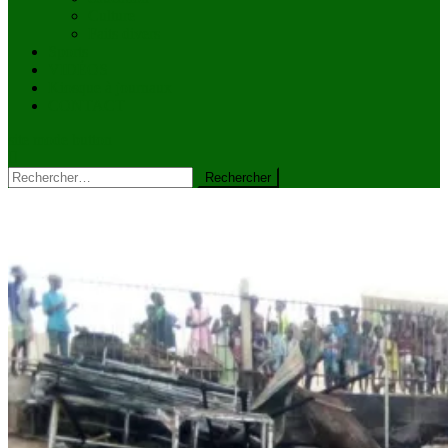
Culture
Faits divers
Sports
VIDÉOS
Kiosque à journaux
CONTACT
site mode button
Rechercher :