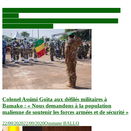
Navigation
Mali: les acteurs de mise en œuvre du Programme EMERGE en
conclave
de
Ramadan et chaleur : le nombre de malades « en hausse » dans
l’article
certaines structures de santé
Colonel Assimi Goïta aux défilés militaires à
Bamako : « Nous demandons à la population
malienne de soutenir les forces armées et de sécurité »
22/09/2020
22/09/2020
Ousmane BALLO