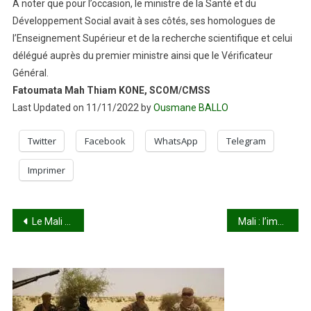
A noter que pour l’occasion, le ministre de la Santé et du
Développement Social avait à ses côtés, ses homologues de
l’Enseignement Supérieur et de la recherche scientifique et celui
délégué auprès du premier ministre ainsi que le Vérificateur
Général.
Fatoumata Mah Thiam KONE, SCOM/CMSS
Last Updated on 11/11/2022 by
Ousmane BALLO
Twitter
Facebook
WhatsApp
Telegram
Imprimer
Navigation
Le Mali vers la mise en circulation de la carte d’identité biométrique
Mali : l’imam Mahi Ouattara aussi… !
de
l’article