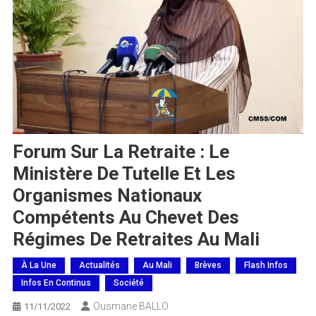
Forum Sur La Retraite : Le
Ministère De Tutelle Et Les
Organismes Nationaux
Compétents Au Chevet Des
Régimes De Retraites Au Mali
À La Une
Actualités
Au Mali
Brèves
Flash Infos
Infos En Continus
Société
Ousmane BALLO
11/11/2022