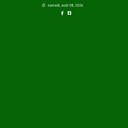
Skip
samedi, août 08, 2026
to
content