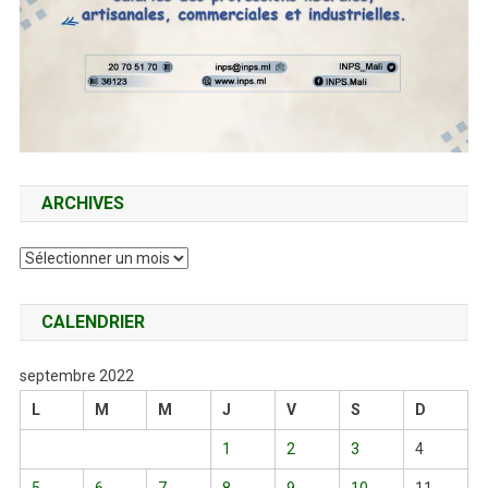
ARCHIVES
Archives
CALENDRIER
septembre 2022
L
M
M
J
V
S
D
1
2
3
4
5
6
7
8
9
10
11