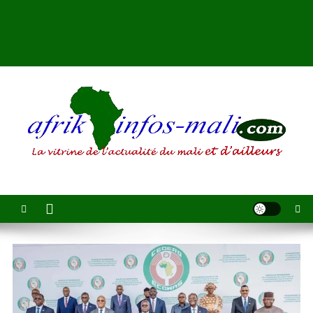
AFRIKINFOS MALI
La vitrine de l'actualité du Mali et d'ailleurs