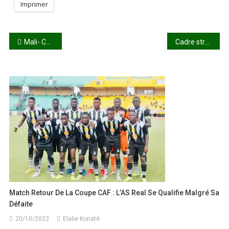
Imprimer
Navigation
Mali- Cote d’Ivoire : l’escalade !
Cadre stratégique de la refondation de l’état : le document remis au PM par intérim
de
l’article
Match Retour De La Coupe CAF : L’AS Real Se Qualifie Malgré Sa
Défaite
20/10/2022
Elalie Konaté