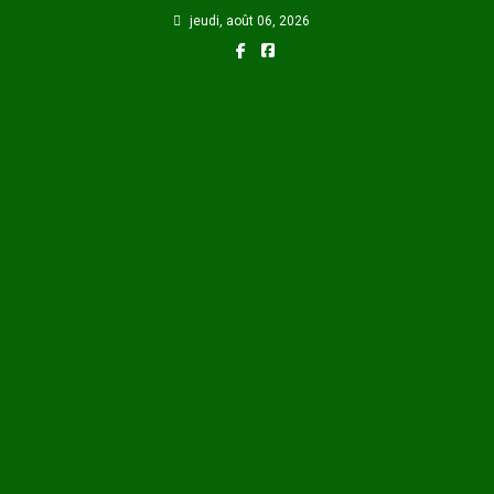
Skip
jeudi, août 06, 2026
to
content