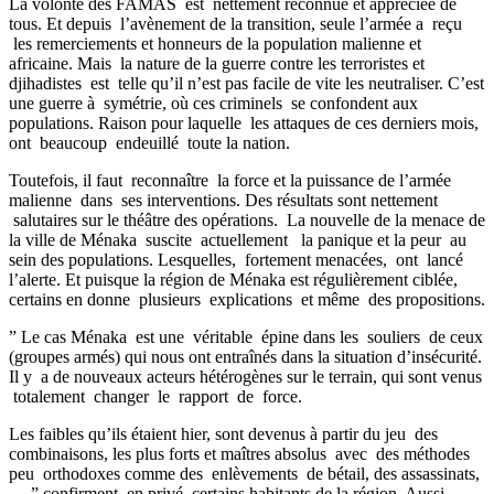
La volonté des FAMAS est nettement reconnue et appréciée de
tous. Et depuis l’avènement de la transition, seule l’armée a reçu
les remerciements et honneurs de la population malienne et
africaine. Mais la nature de la guerre contre les terroristes et
djihadistes est telle qu’il n’est pas facile de vite les neutraliser. C’est
une guerre à symétrie, où ces criminels se confondent aux
populations. Raison pour laquelle les attaques de ces derniers mois,
ont beaucoup endeuillé toute la nation.
Toutefois, il faut reconnaître la force et la puissance de l’armée
malienne dans ses interventions. Des résultats sont nettement
salutaires sur le théâtre des opérations. La nouvelle de la menace de
la ville de Ménaka suscite actuellement la panique et la peur au
sein des populations. Lesquelles, fortement menacées, ont lancé
l’alerte. Et puisque la région de Ménaka est régulièrement ciblée,
certains en donne plusieurs explications et même des propositions.
” Le cas Ménaka est une véritable épine dans les souliers de ceux
(groupes armés) qui nous ont entraînés dans la situation d’insécurité.
Il y a de nouveaux acteurs hétérogènes sur le terrain, qui sont venus
totalement changer le rapport de force.
Les faibles qu’ils étaient hier, sont devenus à partir du jeu des
combinaisons, les plus forts et maîtres absolus avec des méthodes
peu orthodoxes comme des enlèvements de bétail, des assassinats,
….” confirment en privé certains habitants de la région. Aussi,