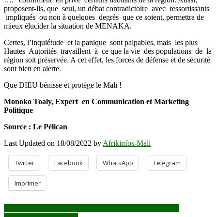
proposent-ils, que seul, un débat contradictoire avec ressortissants
impliqués ou non à quelques degrés que ce soient, permettra de
mieux élucider la situation de MENAKA.
Certes, l’inquiétude et la panique sont palpables, mais les plus
Hautes Autorités travaillent à ce que la vie des populations de la
région soit préservée. A cet effet, les forces de défense et de sécurité
sont bien en alerte.
Que DIEU bénisse et protège le Mali !
Monoko Toaly, Expert en Communication et Marketing
Politique
Source : Le Pélican
Last Updated on 18/08/2022 by
Afrikinfos-Mali
Twitter
Facebook
WhatsApp
Telegram
Imprimer
Navigation
Conseil de sécurité de l’ONU : Le Mali dénonce les actes
d’agression de la France