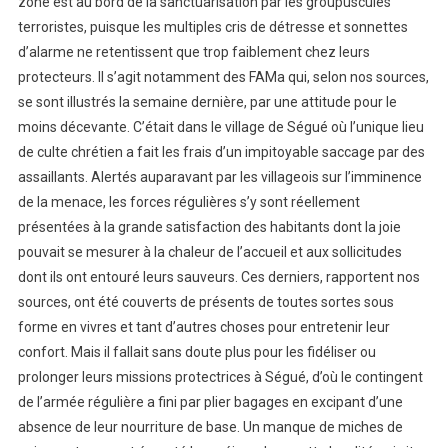
zone est au bord de la sanctuarisation par les groupuscules
terroristes, puisque les multiples cris de détresse et sonnettes
d’alarme ne retentissent que trop faiblement chez leurs
protecteurs. Il s’agit notamment des FAMa qui, selon nos sources,
se sont illustrés la semaine dernière, par une attitude pour le
moins décevante. C’était dans le village de Ségué où l’unique lieu
de culte chrétien a fait les frais d’un impitoyable saccage par des
assaillants. Alertés auparavant par les villageois sur l’imminence
de la menace, les forces régulières s’y sont réellement
présentées à la grande satisfaction des habitants dont la joie
pouvait se mesurer à la chaleur de l’accueil et aux sollicitudes
dont ils ont entouré leurs sauveurs. Ces derniers, rapportent nos
sources, ont été couverts de présents de toutes sortes sous
forme en vivres et tant d’autres choses pour entretenir leur
confort. Mais il fallait sans doute plus pour les fidéliser ou
prolonger leurs missions protectrices à Ségué, d’où le contingent
de l’armée régulière a fini par plier bagages en excipant d’une
absence de leur nourriture de base. Un manque de miches de