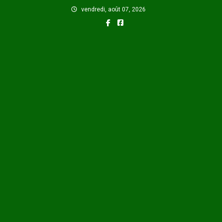
Skip
vendredi, août 07, 2026
to
content