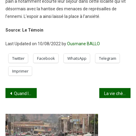
pain a notamment écourté leur séjour dans cette localité qui vit
désormais avec la hantise des menaces de représailles de
l’ennemi. L’espoir a ainsi laissé la place à l’anxiété.
Source: Le Témoin
Last Updated on 10/08/2022 by
Ousmane BALLO
Twitter
Facebook
WhatsApp
Telegram
Imprimer
Navigation
Quand les pensionnaires de Bolé manquent de tout
La vie chère par patriotisme ou par résignation
de
l’article