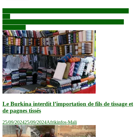
Navigation
Gao, Koutiala, Bankass : au moins 29 civils, militaires et policiers
tués
de
Djicoroni Coura : une maison s’écroule sur un enfant suite à de
l’article
fortes pluies
Le Burkina interdit l’importation de fils de tissage et
de pagnes tissés
25/09/2024
25/09/2024
Afrikinfos-Mali