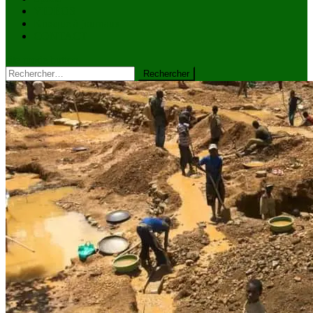
VIDÉOS
Kiosque à journaux
CONTACT
site mode button
Rechercher :