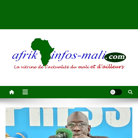
AFRIKINFOS MALI
La vitrine de l'actualité du Mali et d'ailleurs