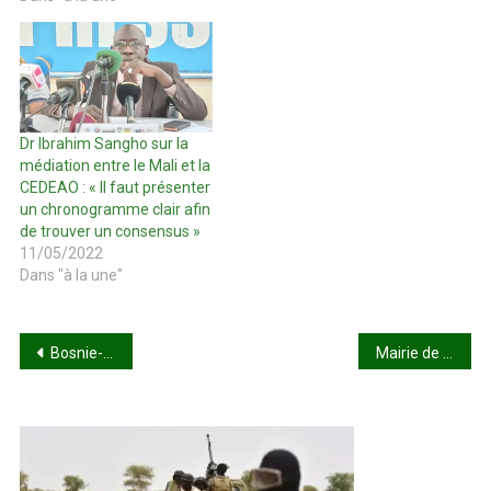
Dr Ibrahim Sangho sur la
médiation entre le Mali et la
CEDEAO : « Il faut présenter
un chronogramme clair afin
de trouver un consensus »
11/05/2022
Dans "à la une"
Navigation
Bosnie-Herzégovine : Amadou Coulibaly signe au Fudbalski Klub Tuzla City
Mairie de la Commune II : le personnel en grève de 72 heures
de
l’article