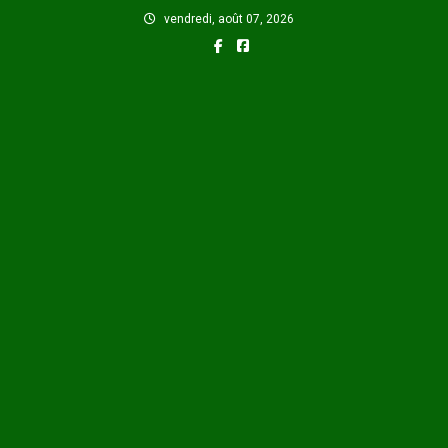
Skip
vendredi, août 07, 2026
to
content