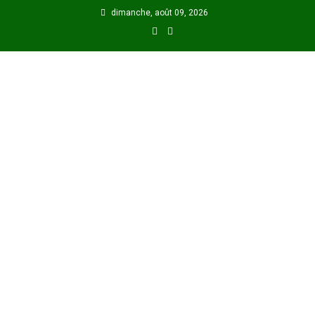
Skip
dimanche, août 09, 2026
to
content