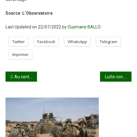
Source: L’Observatoire
Last Updated on 22/07/2022 by
Ousmane BALLO
Twitter
Facebook
WhatsApp
Telegram
Imprimer
Navigation
Au centre du Mali: une lourde menace sur la campagne agricole 2022-2023
Lutte contre le terrorisme: les FAMa neutralisent une quarantaine de GAT
de
l’article