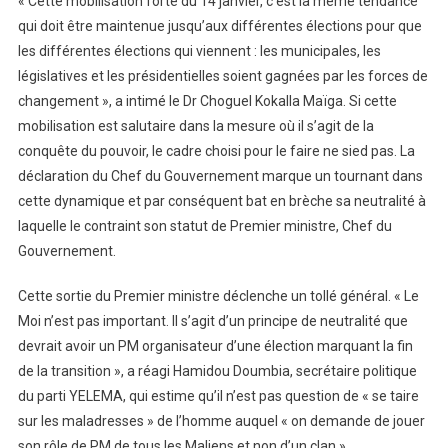
« Cette mobilisation forte du 14 janvier, c’est la même tendance
qui doit être maintenue jusqu’aux différentes élections pour que
les différentes élections qui viennent : les municipales, les
législatives et les présidentielles soient gagnées par les forces de
changement », a intimé le Dr Choguel Kokalla Maïga. Si cette
mobilisation est salutaire dans la mesure où il s’agit de la
conquête du pouvoir, le cadre choisi pour le faire ne sied pas. La
déclaration du Chef du Gouvernement marque un tournant dans
cette dynamique et par conséquent bat en brèche sa neutralité à
laquelle le contraint son statut de Premier ministre, Chef du
Gouvernement.
Cette sortie du Premier ministre déclenche un tollé général. « Le
Moi n’est pas important. Il s’agit d’un principe de neutralité que
devrait avoir un PM organisateur d’une élection marquant la fin
de la transition », a réagi Hamidou Doumbia, secrétaire politique
du parti YELEMA, qui estime qu’il n’est pas question de « se taire
sur les maladresses » de l’homme auquel « on demande de jouer
son rôle de PM de tous les Maliens et non d’un clan ».