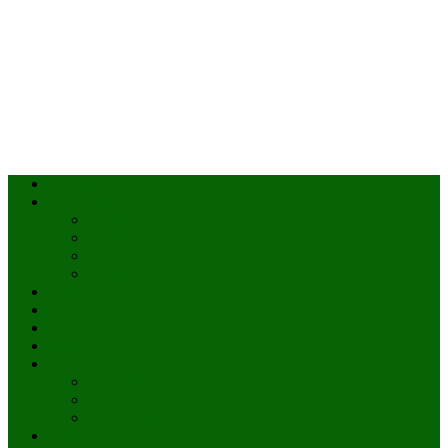
Accueil
Actualités
à la une
Au Mali
En afrique
Internationnal
Brèves
économie
Politique
Santé
Société
éducation
Culture
Faits divers
Sports