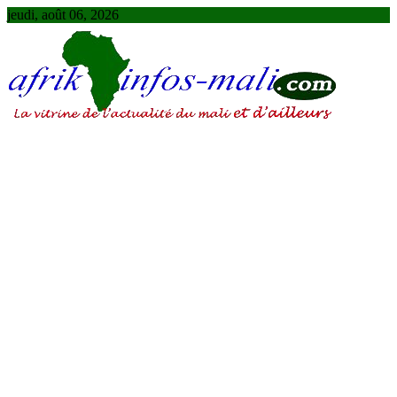
Skip
jeudi, août 06, 2026
to
content
AFRIKINFOS MALI
La vitrine de l'actualité du Mali et d'ailleurs