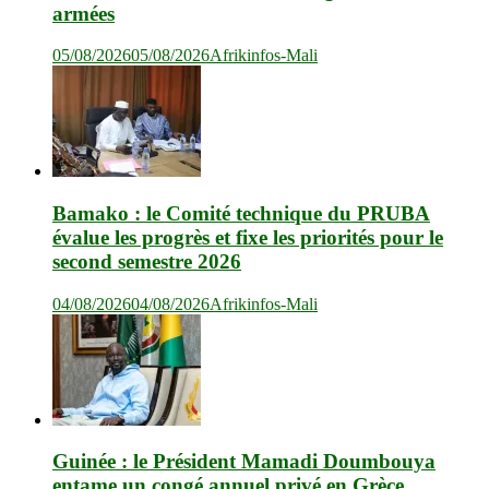
armées
05/08/2026
05/08/2026
Afrikinfos-Mali
Bamako : le Comité technique du PRUBA
évalue les progrès et fixe les priorités pour le
second semestre 2026
04/08/2026
04/08/2026
Afrikinfos-Mali
Guinée : le Président Mamadi Doumbouya
entame un congé annuel privé en Grèce