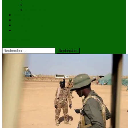
Culture
Faits divers
Sports
VIDÉOS
Kiosque à journaux
CONTACT
site mode button
Rechercher :