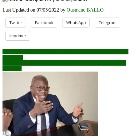
Last Updated on 07/05/2022 by
Ousmane BALLO
Twitter
Facebook
WhatsApp
Telegram
Imprimer
Navigation
Macky Sall : « L’armée française a sauvé le Mali, on ne doit pas
l’oublier »
de
Code du travail : le texte modifié pour « garantir la stabilité des
l’article
emplois »