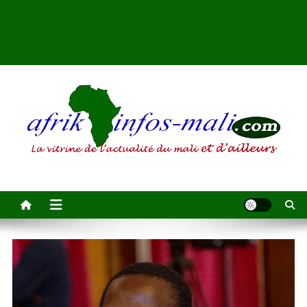
AFRIKINFOS MALI
La vitrine de l'actualité du Mali et d'ailleurs