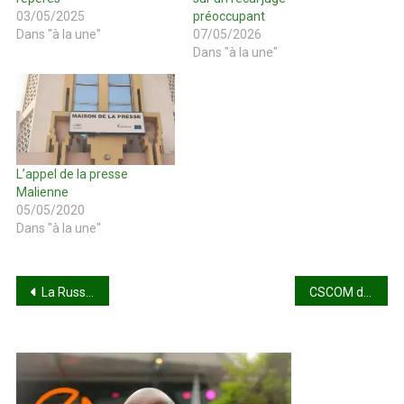
03/05/2025
préoccupant
Dans "à la une"
07/05/2026
Dans "à la une"
L’appel de la presse
Malienne
05/05/2020
Dans "à la une"
Navigation
La Russie convoque une réunion du Conseil de sécurité de l’ONU sur le Mali
CSCOM de Baco-Djicoroni : les agents sont à trois mois sans salaire
de
l’article