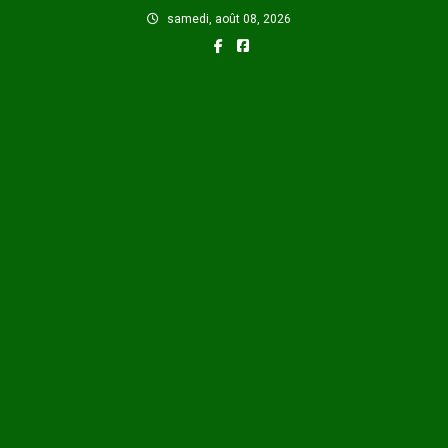
Skip
samedi, août 08, 2026
to
content