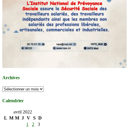
Archives
Archives
Calendrier
avril 2022
L
M
M
J
V
S
D
1
2
3