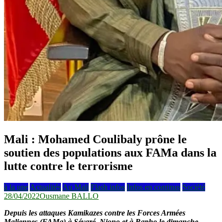
Mali : Mohamed Coulibaly prône le
soutien des populations aux FAMa dans la
lutte contre le terrorisme
à la une
Actualités
Au Mali
Flash infos
Infos en continus
Société
28/04/2022
Ousmane BALLO
Depuis les attaques Kamikazes contre les Forces Armées
Maliennes (FAMa) à Sévaré, Niono et à Bapho le dimanche