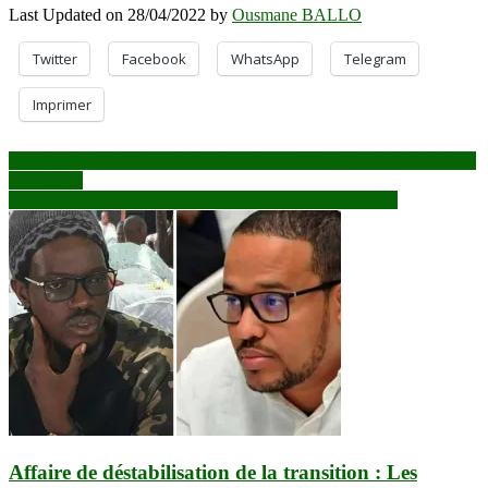
Last Updated on 28/04/2022 by
Ousmane BALLO
Twitter
Facebook
WhatsApp
Telegram
Imprimer
Navigation
Coopération Mali-Unicef : Le Canada met 19 milliards de Fcfa dans
la cagnotte
de
Cédéao : les « peuples » veulent désormais être entendus
l’article
Affaire de déstabilisation de la transition : Les