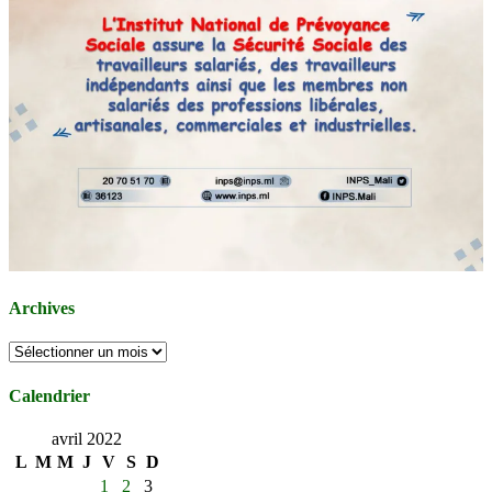
Archives
Archives
Calendrier
avril 2022
L
M
M
J
V
S
D
1
2
3