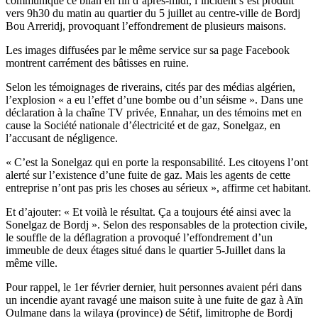
communiqué ce bilan en fin d’après-midi, l’incident s’est produit
vers 9h30 du matin au quartier du 5 juillet au centre-ville de Bordj
Bou Arreridj, provoquant l’effondrement de plusieurs maisons.
Les images diffusées par le même service sur sa page Facebook
montrent carrément des bâtisses en ruine.
Selon les témoignages de riverains, cités par des médias algérien,
l’explosion « a eu l’effet d’une bombe ou d’un séisme ». Dans une
déclaration à la chaîne TV privée, Ennahar, un des témoins met en
cause la Société nationale d’électricité et de gaz, Sonelgaz, en
l’accusant de négligence.
« C’est la Sonelgaz qui en porte la responsabilité. Les citoyens l’ont
alerté sur l’existence d’une fuite de gaz. Mais les agents de cette
entreprise n’ont pas pris les choses au sérieux », affirme cet habitant.
Et d’ajouter: « Et voilà le résultat. Ça a toujours été ainsi avec la
Sonelgaz de Bordj ». Selon des responsables de la protection civile,
le souffle de la déflagration a provoqué l’effondrement d’un
immeuble de deux étages situé dans le quartier 5-Juillet dans la
même ville.
Pour rappel, le 1er février dernier, huit personnes avaient péri dans
un incendie ayant ravagé une maison suite à une fuite de gaz à Aïn
Oulmane dans la wilaya (province) de Sétif, limitrophe de Bordj