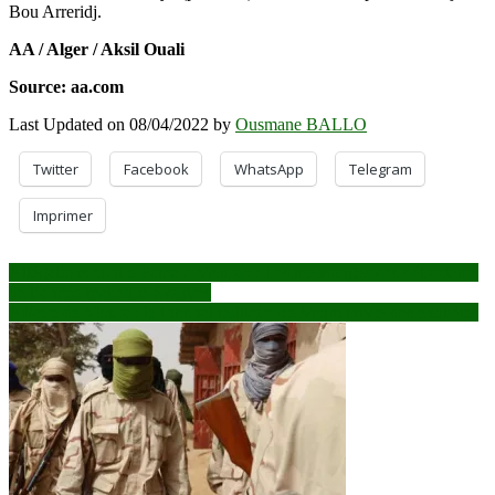
Bou Arreridj.
AA / Alger / Aksil Ouali
Source: aa.com
Last Updated on 08/04/2022 by
Ousmane BALLO
Twitter
Facebook
WhatsApp
Telegram
Imprimer
Navigation
Allégations contre Fama à Mourah : Les mensonges des détracteurs
de l’armée malienne éventrés
de
Affaire de Moura : le tribunal militaire de Mopti ouvre des enquêtes
l’article