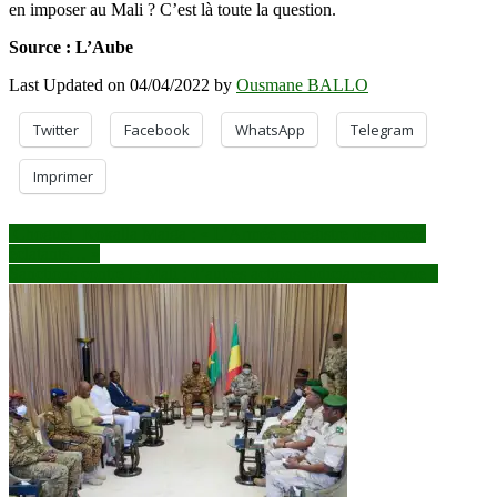
en imposer au Mali ? C’est là toute la question.
Source : L’Aube
Last Updated on 04/04/2022 by
Ousmane BALLO
Twitter
Facebook
WhatsApp
Telegram
Imprimer
Navigation
Choguel Kokalla Maïga : « L’Armée enregistre des succès
éclatants… »
de
Sanctions contre le Mali : d’autres actions judiciaires en vue ?
l’article