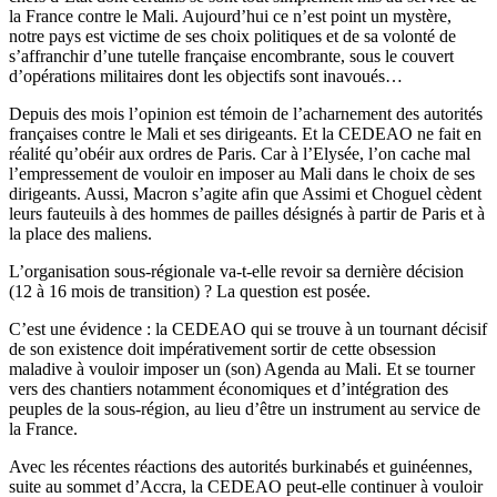
la France contre le Mali. Aujourd’hui ce n’est point un mystère,
notre pays est victime de ses choix politiques et de sa volonté de
s’affranchir d’une tutelle française encombrante, sous le couvert
d’opérations militaires dont les objectifs sont inavoués…
Depuis des mois l’opinion est témoin de l’acharnement des autorités
françaises contre le Mali et ses dirigeants. Et la CEDEAO ne fait en
réalité qu’obéir aux ordres de Paris. Car à l’Elysée, l’on cache mal
l’empressement de vouloir en imposer au Mali dans le choix de ses
dirigeants. Aussi, Macron s’agite afin que Assimi et Choguel cèdent
leurs fauteuils à des hommes de pailles désignés à partir de Paris et à
la place des maliens.
L’organisation sous-régionale va-t-elle revoir sa dernière décision
(12 à 16 mois de transition) ? La question est posée.
C’est une évidence : la CEDEAO qui se trouve à un tournant décisif
de son existence doit impérativement sortir de cette obsession
maladive à vouloir imposer un (son) Agenda au Mali. Et se tourner
vers des chantiers notamment économiques et d’intégration des
peuples de la sous-région, au lieu d’être un instrument au service de
la France.
Avec les récentes réactions des autorités burkinabés et guinéennes,
suite au sommet d’Accra, la CEDEAO peut-elle continuer à vouloir