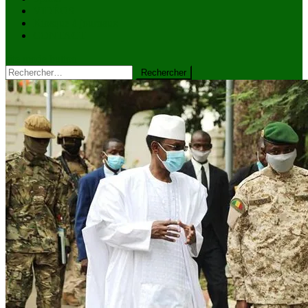
VIDÉOS
Kiosque à journaux
CONTACT
site mode button
Rechercher :