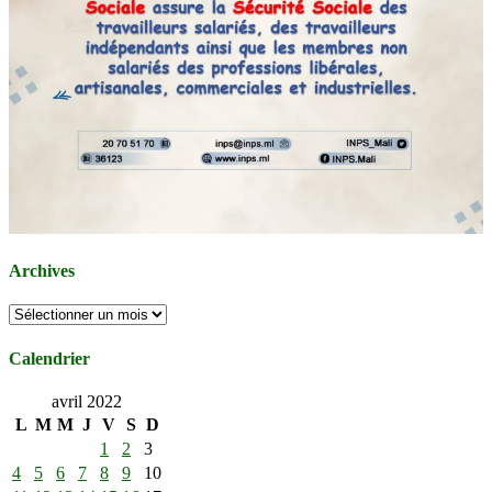
Archives
Archives
Calendrier
avril 2022
L
M
M
J
V
S
D
1
2
3
4
5
6
7
8
9
10