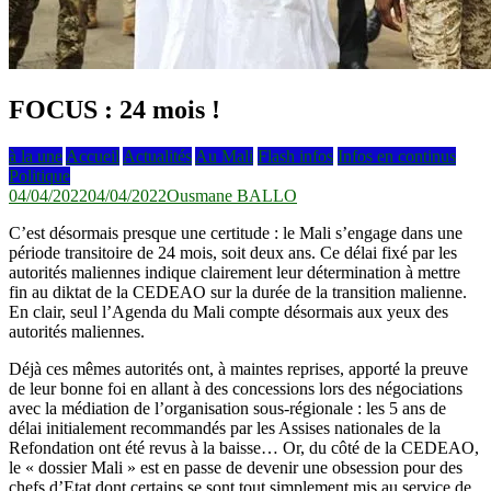
FOCUS : 24 mois !
à la une
Accueil
Actualités
Au Mali
Flash infos
Infos en continus
Politique
04/04/2022
04/04/2022
Ousmane BALLO
C’est désormais presque une certitude : le Mali s’engage dans une
période transitoire de 24 mois, soit deux ans. Ce délai fixé par les
autorités maliennes indique clairement leur détermination à mettre
fin au diktat de la CEDEAO sur la durée de la transition malienne.
En clair, seul l’Agenda du Mali compte désormais aux yeux des
autorités maliennes.
Déjà ces mêmes autorités ont, à maintes reprises, apporté la preuve
de leur bonne foi en allant à des concessions lors des négociations
avec la médiation de l’organisation sous-régionale : les 5 ans de
délai initialement recommandés par les Assises nationales de la
Refondation ont été revus à la baisse… Or, du côté de la CEDEAO,
le « dossier Mali » est en passe de devenir une obsession pour des
chefs d’Etat dont certains se sont tout simplement mis au service de