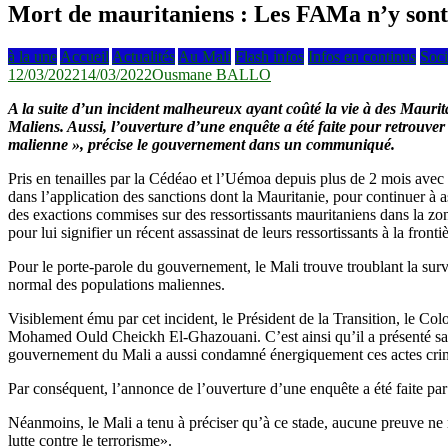
Mort de mauritaniens : Les FAMa n’y sont
à la une
Accueil
Actualités
Au Mali
Flash infos
Infos en continus
Soci
12/03/2022
14/03/2022
Ousmane BALLO
A la suite d’un incident malheureux ayant coûté la vie à des Maurit
Maliens. Aussi, l’ouverture d’une enquête a été faite pour retrouve
malienne », précise le gouvernement dans un communiqué.
Pris en tenailles par la Cédéao et l’Uémoa depuis plus de 2 mois avec 
dans l’application des sanctions dont la Mauritanie, pour continuer 
des exactions commises sur des ressortissants mauritaniens dans la zon
pour lui signifier un récent assassinat de leurs ressortissants à la front
Pour le porte-parole du gouvernement, le Mali trouve troublant la su
normal des populations maliennes.
Visiblement ému par cet incident, le Président de la Transition, le
Mohamed Ould Cheickh El-Ghazouani. C’est ainsi qu’il a présenté sa 
gouvernement du Mali a aussi condamné énergiquement ces actes criminel
Par conséquent, l’annonce de l’ouverture d’une enquête a été faite par
Néanmoins, le Mali a tenu à préciser qu’à ce stade, aucune preuve ne 
lutte contre le terrorisme».