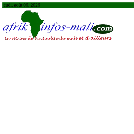
Skip
jeudi, août 06, 2026
to
content
AFRIKINFOS MALI
La vitrine de l'actualité du Mali et d'ailleurs