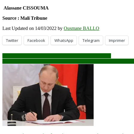
Alassane CISSOUMA
Source : Mali Tribune
Last Updated on 14/03/2022 by
Ousmane BALLO
Twitter
Facebook
WhatsApp
Telegram
Imprimer
Navigation
Mali: l’offensive des jihadistes de l’EIGS près de Ménaka
Moussa Mara, ancien premier ministre : « Je demande au gouvernement
de
l’article