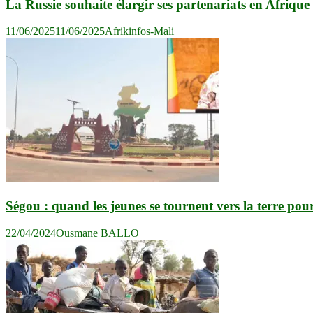
La Russie souhaite élargir ses partenariats en Afrique
11/06/2025
11/06/2025
Afrikinfos-Mali
Ségou : quand les jeunes se tournent vers la terre po
22/04/2024
Ousmane BALLO