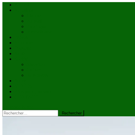
Accueil
Actualités
à la une
Au Mali
En afrique
Internationnal
Brèves
économie
Politique
Santé
Société
éducation
Culture
Faits divers
Sports
VIDÉOS
Kiosque à journaux
CONTACT
site mode button
Rechercher :