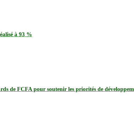
éalisé à 93 %
ards de FCFA pour soutenir les priorités de développem