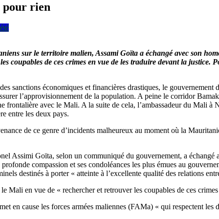
 pour rien
été
aniens sur le territoire malien, Assami Goïta a échangé avec son hom
r les coupables de ces crimes en vue de les traduire devant la justice
des sanctions économiques et financières drastiques, le gouvernement du
à assurer l’approvisionnement de la population. A peine le corridor Ba
e frontalière avec le Mali. A la suite de cela, l’ambassadeur du Mali à N
ière entre les deux pays.
rvenance de ce genre d’incidents malheureux au moment où la Mauritani
 Colonel Assimi Goïta, selon un communiqué du gouvernement, a échangé
profonde compassion et ses condoléances les plus émues au gouverneme
s destinés à porter « atteinte à l’excellente qualité des relations entr
 le Mali en vue de « rechercher et retrouver les coupables de ces crimes 
met en cause les forces armées maliennes (FAMa) « qui respectent les d