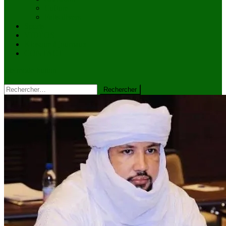
Culture
Faits divers
Sports
VIDÉOS
Kiosque à journaux
CONTACT
site mode button
Rechercher :