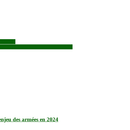
 nigérien
its de première nécessité subventionnés
enjeu des armées en 2024