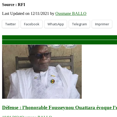
Source : RFI
Last Updated on 12/11/2021 by
Ousmane BALLO
Twitter
Facebook
WhatsApp
Telegram
Imprimer
Navigation
Sahel: Macron réunit vendredi ses homologues burkinabé, tchadien et
Mali : Le mandat de Conseillers communaux prorogé et certains produ
de
l’article
Défense : l’honorable Fousseynou Ouattara évoque l’