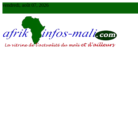
Skip
vendredi, août 07, 2026
to
content
AFRIKINFOS MALI
La vitrine de l'actualité du Mali et d'ailleurs