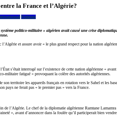
 entre la France et l’Algérie?
nternationnal
Politique
ystème politico-militaire » algérien avait causé une crise diplomatique
enne.
Algérie et assure avoir « le plus grand respect pour la nation algérienn
tat s’était interrogé sur l’existence de cette nation algérienne « avant la
tico-militaire fatigué » provoquant la colère des autorités algériennes.
de son territoire les appareils français en rotation vers le Sahel et les
son pays ne ferait pas « le premier pas » vers la France.
in de l’Algérie. Le chef de la diplomatie algérienne Ramtane Lamamra 
aineté », avant d’annoncer dans la foulée qu’il participerait bien vendre