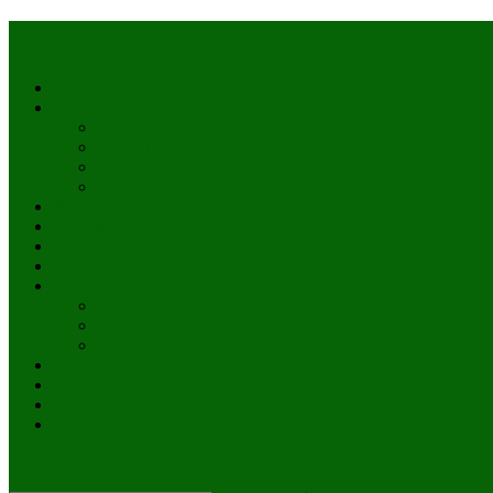
Accueil
Actualités
à la une
Au Mali
En afrique
Internationnal
Brèves
économie
Politique
Santé
Société
éducation
Culture
Faits divers
Sports
VIDÉOS
Kiosque à journaux
CONTACT
site mode button