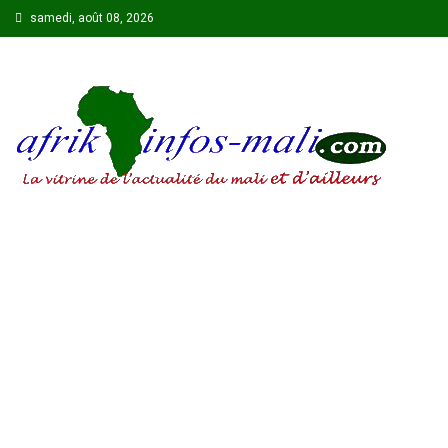
Skip
samedi, août 08, 2026
to
content
AFRIKINFOS MALI
La vitrine de l'actualité du Mali et d'ailleurs