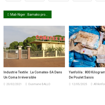
Navigation
Mali-Niger : Bamako proteste après les critiques de Mohamed Bazoum sur les militaires putschistes
de
l’article
Industrie Textile : La Comatex-SA Dans
Yanfolila : 800 Kilogr
Un Coma Irréversible
De Poulet Saisis
20/02/2021
Ousmane BALLO
12/05/2025
Afrikinfo