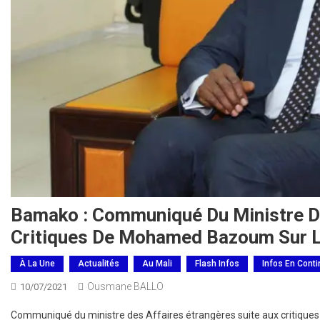
Bamako : Communiqué Du Ministre De
Critiques De Mohamed Bazoum Sur Le
À La Une
Actualités
Au Mali
Flash Infos
Infos En Cont
Ousmane BALLO
10/07/2021
Communiqué du ministre des Affaires étrangères suite aux critique