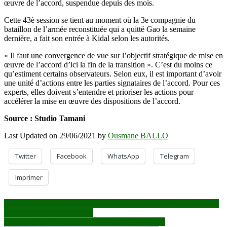
œuvre de l’accord, suspendue depuis des mois.
Cette 43è session se tient au moment où la 3e compagnie du
bataillon de l’armée reconstituée qui a quitté Gao la semaine
dernière, a fait son entrée à Kidal selon les autorités.
« Il faut une convergence de vue sur l’objectif stratégique de mise en
œuvre de l’accord d’ici la fin de la transition ». C’est du moins ce
qu’estiment certains observateurs. Selon eux, il est important d’avoir
une unité d’actions entre les parties signataires de l’accord. Pour ces
experts, elles doivent s’entendre et prioriser les actions pour
accélérer la mise en œuvre des dispositions de l’accord.
Source : Studio Tamani
Last Updated on 29/06/2021 by
Ousmane BALLO
Twitter
Facebook
WhatsApp
Telegram
Imprimer
Navigation
Burkina-Niger : face aux multiples attaques « terroristes », nouvelle
opération conjointe militaire
de
Bandiagara : attaque dans le village de Andakanda