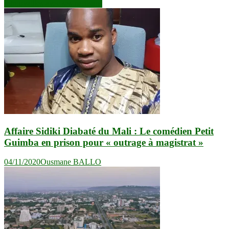
l’article
retrouvailles avec ses partisans
Affaire Sidiki Diabaté du Mali : Le comédien Petit
Guimba en prison pour « outrage à magistrat »
04/11/2020
Ousmane BALLO