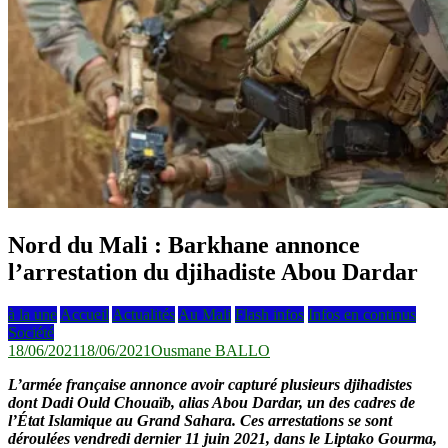
Nord du Mali : Barkhane annonce
l’arrestation du djihadiste Abou Dardar
à la une
Accueil
Actualités
Au Mali
Flash infos
Infos en continus
Société
18/06/2021
18/06/2021
Ousmane BALLO
L’armée française annonce avoir capturé plusieurs djihadistes
dont Dadi Ould Chouaïb, alias Abou Dardar, un des cadres de
l’État Islamique au Grand Sahara. Ces arrestations se sont
déroulées vendredi dernier 11 juin 2021, dans le Liptako Gourma,