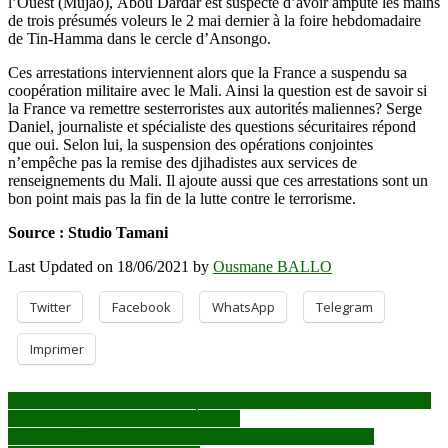
l’Ouest (Mujao), Abou Dardar est suspecté d’avoir amputé les mains
de trois présumés voleurs le 2 mai dernier à la foire hebdomadaire
de Tin-Hamma dans le cercle d’Ansongo.
Ces arrestations interviennent alors que la France a suspendu sa
coopération militaire avec le Mali. Ainsi la question est de savoir si
la France va remettre sesterroristes aux autorités maliennes? Serge
Daniel, journaliste et spécialiste des questions sécuritaires répond
que oui. Selon lui, la suspension des opérations conjointes
n’empêche pas la remise des djihadistes aux services de
renseignements du Mali. Il ajoute aussi que ces arrestations sont un
bon point mais pas la fin de la lutte contre le terrorisme.
Source : Studio Tamani
Last Updated on 18/06/2021 by
Ousmane BALLO
Twitter
Facebook
WhatsApp
Telegram
Imprimer
Navigation
Transition en cours au Mali : Le PARENA déplore la « cacophonie
qui s’installe au sommet de l’État…»
de
Retour de Gbagbo en Côte d’Ivoire: récit d’un moment de