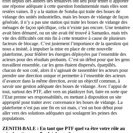
effet depuis des années des tentatives ont lieu pour tenter d’apporter
une réponse adéquate à cette question fondamentale mais elles sont
restées vaines. Il y a la station de Sotuba qui traite des boues de
vidange des unités industrielles, mais les boues de vidange de façon
générale, il n’y a pas une station qui traite les boues de vidange des
ménages de façon spécifique, cela n’existe pas encore. Une tentative
avait bien démarré, ou un site avait été trouvé à Samanko, mais très
vite des difficultés ont mis fin à cette tentative à cause de plusieurs
facteurs de blocage. C’est justement l’importance de la question qui
nous a insisté, à impulser la mise en place de cette nouvelle
plateforme, pour fédérer les énergies déployées par l’ensemble des
acteurs pour des résultats probants. C’est un début pour que les gens
travaillent ensemble, car les gens étaient dispersés, éparpillés,
chacun de son coté, alors il s’agissait de rassembler les acteurs pour
prendre une direction unique et permettre à l’ensemble des acteurs
d’avancer dans la même direction, avoir un objectif commun, à
savoir une gestion adéquate des boues de vidange. Avec l’appui de
tout, surtout des PTF, aller vers un plaidoyer fort, faire en sorte que
l’Etat prenne ses responsabilités, en mettant à disposition un site
approprié pour traiter avec convenance les boues de vidange. La
plateforme n’est pas une fin en soi mais, c’est un bon début pour
aller vers des solutions adéquates qui soulagent les peines des
populations.
ZENITH-BALE : En tant que PTF quel va être votre rôle au