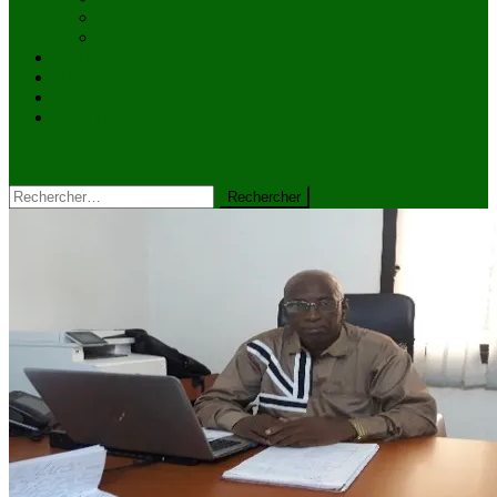
Culture
Faits divers
Sports
VIDÉOS
Kiosque à journaux
CONTACT
site mode button
Rechercher :