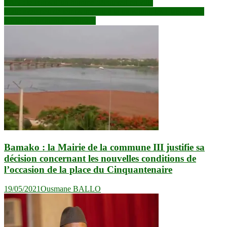
Navigation
SAN : le corps d’un homme découvert en ville
Mali: avec peu de temps imparti à la transition, les Etats Ouest-
de
Africains prônent le réalisme
l’article
Bamako : la Mairie de la commune III justifie sa
décision concernant les nouvelles conditions de
l’occasion de la place du Cinquantenaire
19/05/2021
Ousmane BALLO