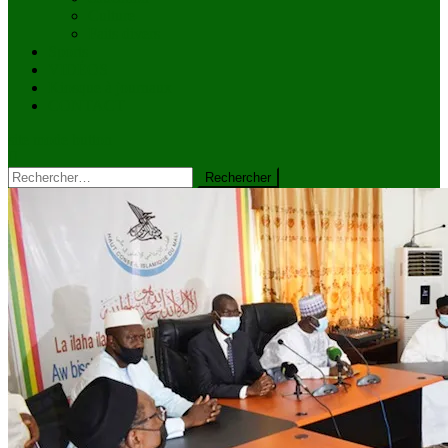
Culture
Faits divers
Sports
VIDÉOS
Kiosque à journaux
CONTACT
site mode button
Rechercher :