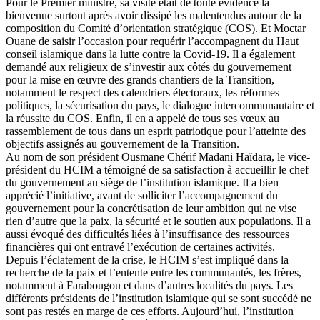
Pour le Premier ministre, sa visite était de toute évidence la
bienvenue surtout après avoir dissipé les malentendus autour de la
composition du Comité d’orientation stratégique (COS). Et Moctar
Ouane de saisir l’occasion pour requérir l’accompagnent du Haut
conseil islamique dans la lutte contre la Covid-19. Il a également
demandé aux religieux de s’investir aux côtés du gouvernement
pour la mise en œuvre des grands chantiers de la Transition,
notamment le respect des calendriers électoraux, les réformes
politiques, la sécurisation du pays, le dialogue intercommunautaire et
la réussite du COS. Enfin, il en a appelé de tous ses vœux au
rassemblement de tous dans un esprit patriotique pour l’atteinte des
objectifs assignés au gouvernement de la Transition.
Au nom de son président Ousmane Chérif Madani Haïdara, le vice-
président du HCIM a témoigné de sa satisfaction à accueillir le chef
du gouvernement au siège de l’institution islamique. Il a bien
apprécié l’initiative, avant de solliciter l’accompagnement du
gouvernement pour la concrétisation de leur ambition qui ne vise
rien d’autre que la paix, la sécurité et le soutien aux populations. Il a
aussi évoqué des difficultés liées à l’insuffisance des ressources
financières qui ont entravé l’exécution de certaines activités.
Depuis l’éclatement de la crise, le HCIM s’est impliqué dans la
recherche de la paix et l’entente entre les communautés, les frères,
notamment à Farabougou et dans d’autres localités du pays. Les
différents présidents de l’institution islamique qui se sont succédé ne
sont pas restés en marge de ces efforts. Aujourd’hui, l’institution