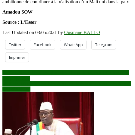
ambitionne de contribuer à la réalisation d’un Mali uni dans la paix.
Amadou SOW
Source : L’Essor
Last Updated on 03/05/2021 by
Ousmane BALLO
Twitter
Facebook
WhatsApp
Telegram
Imprimer
Navigation
Référendum et élections générales : les partenaires briefés sur l’état
des préparatifs
de
Mali: de présumés jihadistes amputent trois hommes accusés de vol,
l’article
près d’Asongo