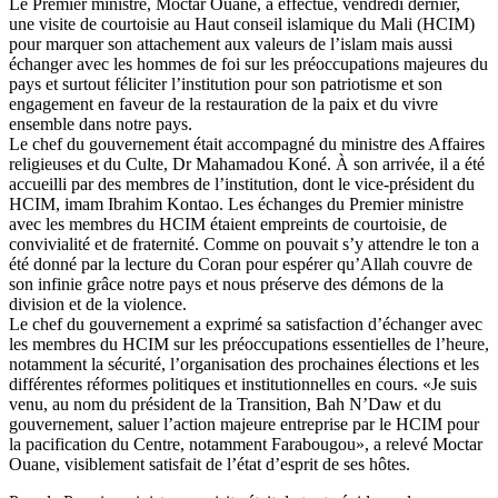
Le Premier ministre, Moctar Ouane, a effectué, vendredi dernier,
une visite de courtoisie au Haut conseil islamique du Mali (HCIM)
pour marquer son attachement aux valeurs de l’islam mais aussi
échanger avec les hommes de foi sur les préoccupations majeures du
pays et surtout féliciter l’institution pour son patriotisme et son
engagement en faveur de la restauration de la paix et du vivre
ensemble dans notre pays.
Le chef du gouvernement était accompagné du ministre des Affaires
religieuses et du Culte, Dr Mahamadou Koné. À son arrivée, il a été
accueilli par des membres de l’institution, dont le vice-président du
HCIM, imam Ibrahim Kontao. Les échanges du Premier ministre
avec les membres du HCIM étaient empreints de courtoisie, de
convivialité et de fraternité. Comme on pouvait s’y attendre le ton a
été donné par la lecture du Coran pour espérer qu’Allah couvre de
son infinie grâce notre pays et nous préserve des démons de la
division et de la violence.
Le chef du gouvernement a exprimé sa satisfaction d’échanger avec
les membres du HCIM sur les préoccupations essentielles de l’heure,
notamment la sécurité, l’organisation des prochaines élections et les
différentes réformes politiques et institutionnelles en cours. «Je suis
venu, au nom du président de la Transition, Bah N’Daw et du
gouvernement, saluer l’action majeure entreprise par le HCIM pour
la pacification du Centre, notamment Farabougou», a relevé Moctar
Ouane, visiblement satisfait de l’état d’esprit de ses hôtes.