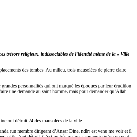
 trésors religieux, indissociables de l’identité même de la « Ville
placements des tombes. Au milieu, trois mausolées de pierre claire
 grandes personnalités qui ont marqué les époques par leur érudition
venir faire une demande au saint-homme, mais pour demander qu’Allah
ine ont détruit 24 des mausolées de la ville.
nda (un membre dirigeant d’Ansar Dine, ndlr) est venu me voir et il
es, et ils l’ont détruit. C’est un très mauvais souvenir qu’on ne veut