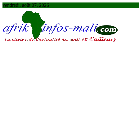
Skip
vendredi, août 07, 2026
to
content
AFRIKINFOS MALI
La vitrine de l'actualité du Mali et d'ailleurs