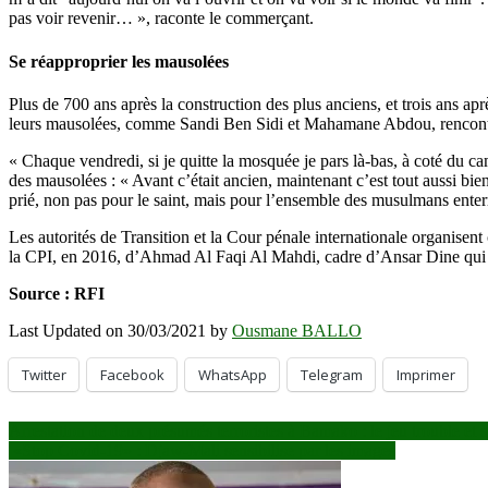
pas voir revenir… », raconte le commerçant.
Se réapproprier les mausolées
Plus de 700 ans après la construction des plus anciens, et trois ans ap
leurs mausolées, comme Sandi Ben Sidi et Mahamane Abdou, rencontr
« Chaque vendredi, si je quitte la mosquée je pars là-bas, à coté du c
des mausolées : « Avant c’était ancien, maintenant c’est tout aussi bi
prié, non pas pour le saint, mais pour l’ensemble des musulmans ente
Les autorités de Transition et la Cour pénale internationale organise
la CPI, en 2016, d’Ahmad Al Faqi Al Mahdi, cadre d’Ansar Dine qui a
Source : RFI
Last Updated on 30/03/2021 by
Ousmane BALLO
Twitter
Facebook
WhatsApp
Telegram
Imprimer
Navigation
Arrestation de deux présumés terroristes à Bamako : le jeu trouble et
«Stop Covid-19» : Djaw-Mali sensibilise par les images
de