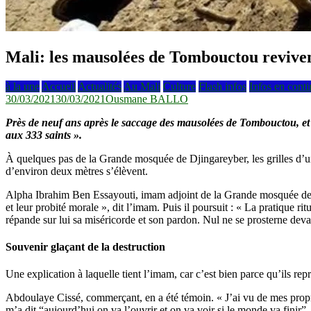
Mali: les mausolées de Tombouctou revive
à la une
Accueil
Actualités
Au Mali
Culture
Flash infos
Infos en conti
30/03/2021
30/03/2021
Ousmane BALLO
Près de neuf ans après le saccage des mausolées de Tombouctou, et cin
aux 333 saints ».
À quelques pas de la Grande mosquée de Djingareyber, les grilles d’un
d’environ deux mètres s’élèvent.
Alpha Ibrahim Ben Essayouti, imam adjoint de la Grande mosquée de Dji
et leur probité morale », dit l’imam. Puis il poursuit : « La pratique
répande sur lui sa miséricorde et son pardon. Nul ne se prosterne deva
Souvenir glaçant de la destruction
Une explication à laquelle tient l’imam, car c’est bien parce qu’ils re
Abdoulaye Cissé, commerçant, en a été témoin. « J’ai vu de mes propr
m’a dit “aujourd’hui on va l’ouvrir et on va voir si le monde va finir”.