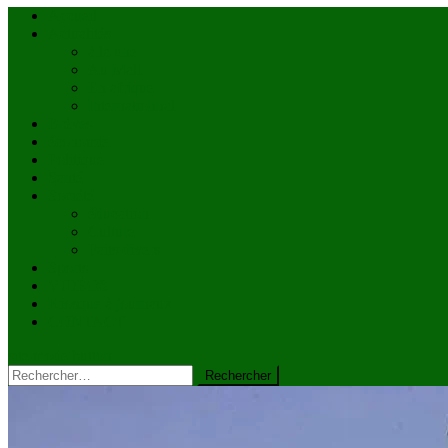
Accueil
Actualités
à la une
Au Mali
En afrique
Internationnal
Brèves
économie
Politique
Santé
Société
éducation
Culture
Faits divers
Sports
VIDÉOS
Kiosque à journaux
CONTACT
site mode button
Rechercher :