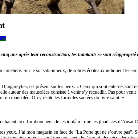
nt
nus
q ans après leur reconstruction, les habitants se sont réapproprié ces
 cimetière. Sur le sol sablonneux, de sobres écriteaux indiquent les em
ngareyber, est présent sur les lieux. « Ceux qui sont enterrés sont de
 rituelle autour des mausolées consiste à venir s’y recueillir. Pas pour 
nt un mausolée. On y récite les formules sacrées du livre saint. »
prochaient aux Tombouctiens de les idolâtrer que les jihadistes d’Ansar D
es yeux. J’ai mon magasin en face de “La Porte qui ne s’ouvre pas”. Sa
 Une semaine après ils sont revenus avec de l’argent, des pics, des pioch