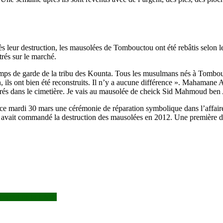
rès leur destruction, les mausolées de Tombouctou ont été rebâtis selon l
és sur le marché.
amps de garde de la tribu des Kounta. Tous les musulmans nés à Tombouct
en, ils ont bien été reconstruits. Il n’y a aucune différence ». Mahaman
rrés dans le cimetière. Je vais au mausolée de cheick Sid Mahmoud ben 
nt ce mardi 30 mars une cérémonie de réparation symbolique dans l’affai
vait commandé la destruction des mausolées en 2012. Une première dans
 suspect de la CMA