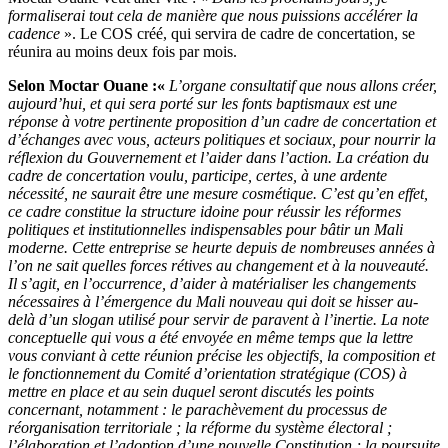
formaliserai tout cela de manière que nous puissions accélérer la
cadence
». Le COS créé, qui servira de cadre de concertation, se
réunira au moins deux fois par mois.
Selon Moctar
Ouane :
«
L’organe consultatif que nous allons créer,
aujourd’hui, et qui sera porté sur les fonts baptismaux est une
réponse à votre pertinente proposition d’un cadre de concertation et
d’échanges avec vous, acteurs politiques et sociaux, pour nourrir la
réflexion du Gouvernement et l’aider dans l’action. La création du
cadre de concertation voulu, participe, certes, à une ardente
nécessité, ne saurait être une mesure cosmétique. C’est qu’en effet,
ce cadre constitue la structure idoine pour réussir les réformes
politiques et institutionnelles indispensables pour bâtir un Mali
moderne. Cette entreprise se heurte depuis de nombreuses années à
l’on ne sait quelles forces rétives au changement et à la nouveauté.
Il s’agit, en l’occurrence, d’aider à matérialiser les changements
nécessaires à l’émergence du Mali nouveau qui doit se hisser au-
delà d’un slogan utilisé pour servir de paravent à l’inertie. La note
conceptuelle qui vous a été envoyée en même temps que la lettre
vous conviant à cette réunion précise les objectifs, la composition et
le fonctionnement du Comité d’orientation stratégique (COS) à
mettre en place et au sein duquel seront discutés les points
concernant, notamment : le parachèvement du processus de
réorganisation territoriale ; la réforme du système électoral ;
l’élaboration et l’adoption d’une nouvelle Constitution ; la poursuite