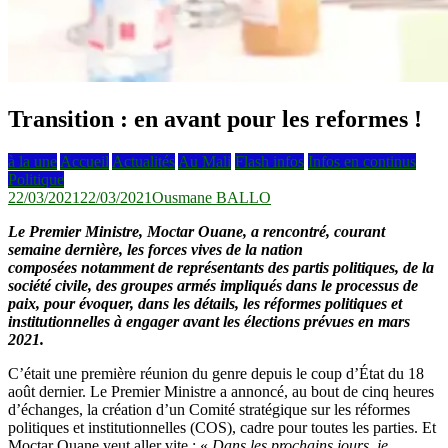
Transition : en avant pour les reformes !
à la une
Accueil
Actualités
Au Mali
Flash infos
Infos en continus
Politique
22/03/2021
22/03/2021
Ousmane BALLO
Le Premier Ministre, Moctar Ouane, a rencontré, courant
semaine dernière, les forces vives de la nation
composées notamment de représentants des partis politiques, de la
société civile, des groupes armés impliqués dans le processus de
paix, pour évoquer, dans les détails, les réformes politiques et
institutionnelles à engager avant les élections prévues en mars
2021.
C’était une première réunion du genre depuis le coup d’État du 18
août dernier. Le Premier Ministre a annoncé, au bout de cinq heures
d’échanges, la création d’un Comité stratégique sur les réformes
politiques et institutionnelles (COS), cadre pour toutes les parties. Et
Moctar Ouane veut aller vite : «
Dans les prochains jours, je