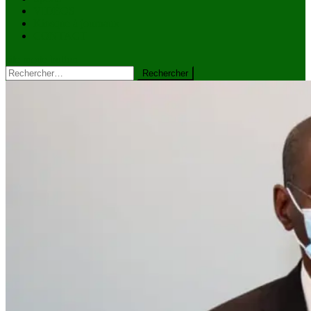
VIDÉOS
Kiosque à journaux
CONTACT
site mode button
Rechercher :