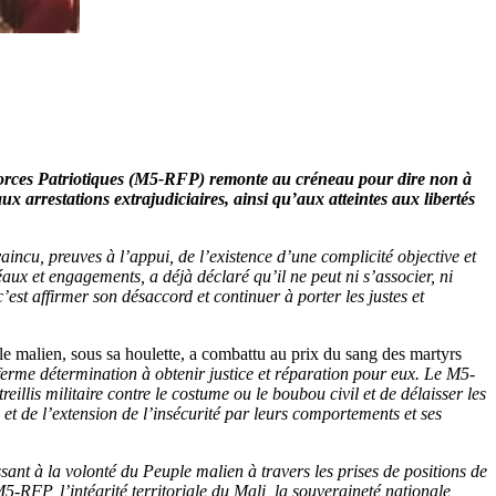
orces Patriotiques (M5-RFP) remonte au créneau pour dire non à
ux arrestations extrajudiciaires, ainsi qu’aux atteintes aux libertés
u, preuves à l’appui, de l’existence d’une complicité objective et
déaux et engagements, a déjà déclaré qu’il ne peut ni s’associer, ni
est affirmer son désaccord et continuer à porter les justes et
le malien, sous sa houlette, a combattu au prix du sang des martyrs
ferme détermination à obtenir justice et réparation pour eux. Le M5-
illis militaire contre le costume ou le boubou civil et de délaisser les
et de l’extension de l’insécurité par leurs comportements et ses
nt à la volonté du Peuple malien à travers les prises de positions de
-RFP, l’intégrité territoriale du Mali, la souveraineté nationale,