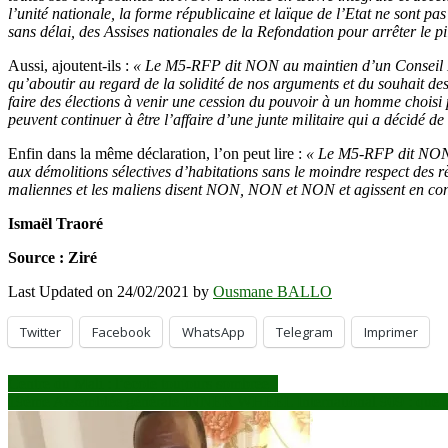
l’unité nationale, la forme républicaine et laïque de l’Etat ne sont p
sans délai, des Assises nationales de la Refondation pour arrêter le pi
Aussi, ajoutent-ils :
« Le M5-RFP dit NON au maintien d’un Conseil Nat
qu’aboutir au regard de la solidité de nos arguments et du souhait 
faire des élections à venir une cession du pouvoir à un homme choisi p
peuvent continuer à être l’affaire d’une junte militaire qui a décidé de
Enfin dans la même déclaration, l’on peut lire :
« Le M5-RFP dit NON au
aux démolitions sélectives d’habitations sans le moindre respect des r
maliennes et les maliens disent NON, NON et NON et agissent en conséq
Ismaël Traoré
Source : Ziré
Last Updated on 24/02/2021 by
Ousmane BALLO
Twitter
Facebook
WhatsApp
Telegram
Imprimer
Navigation
Centre du Mali : l’école toujours sombrée !
19ème Assemblée générale INNER WHEEL International 909 : que d’ac
de
l’article