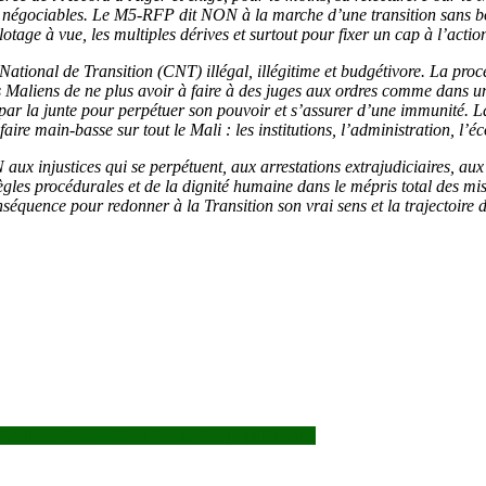
as négociables. Le M5-RFP dit NON à la marche d’une transition sans bou
lotage à vue, les multiples dérives et surtout pour fixer un cap à l’actio
ional de Transition (CNT) illégal, illégitime et budgétivore. La proc
des Maliens de ne plus avoir à faire à des juges aux ordres comme da
ar la junte pour perpétuer son pouvoir et s’assurer d’une immunité. La t
 faire main-basse sur tout le Mali : les institutions, l’administration, l’
x injustices qui se perpétuent, aux arrestations extrajudiciaires, aux at
ègles procédurales et de la dignité humaine dans le mépris total des mis
uence pour redonner à la Transition son vrai sens et la trajectoire do
tions de charité en faveur des populations !