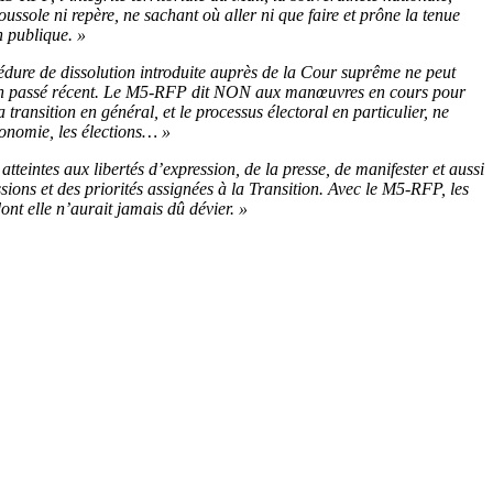
ssole ni repère, ne sachant où aller ni que faire et prône la tenue
n publique. »
édure de dissolution introduite auprès de la Cour suprême ne peut
ns un passé récent. Le M5-RFP dit NON aux manœuvres en cours pour
ransition en général, et le processus électoral en particulier, ne
économie, les élections… »
teintes aux libertés d’expression, de la presse, de manifester et aussi
sions et des priorités assignées à la Transition. Avec le M5-RFP, les
nt elle n’aurait jamais dû dévier. »