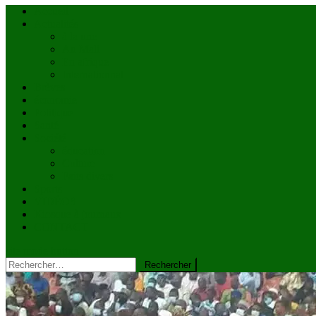
Accueil
Actualités
à la une
Au Mali
En afrique
Internationnal
Brèves
économie
Politique
Santé
Société
éducation
Culture
Faits divers
Sports
VIDÉOS
Kiosque à journaux
CONTACT
site mode button
Rechercher :