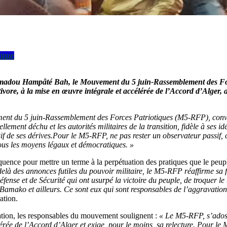
tique
e Amadou Hampâté Bah, le Mouvement du 5 juin-Rassemblement des F
ivore, à la mise en œuvre intégrale et accélérée de l’Accord d’Alger, a
nt du 5 juin-Rassemblement des Forces Patriotiques (M5-RFP), convainc
ellement déchu et les autorités militaires de la transition, fidèle à ses i
f de ses dérives.
Pour le M5-RFP, ne pas rester un observateur passif, c’
tous les moyens légaux et démocratiques. »
quence pour mettre un terme à la perpétuation des pratiques que le peup
delà des annonces futiles du pouvoir militaire, le M5-RFP réaffirme sa 
e et de Sécurité qui ont usurpé la victoire du peuple, de troquer le tre
Bamako et ailleurs. Ce sont eux qui sont responsables de l’aggravation 
ation.
iation, les responsables du mouvement soulignent :
« Le M5-RFP, s’adossa
ée de l’Accord d’Alger et exige, pour le moins, sa relecture. Pour le M5