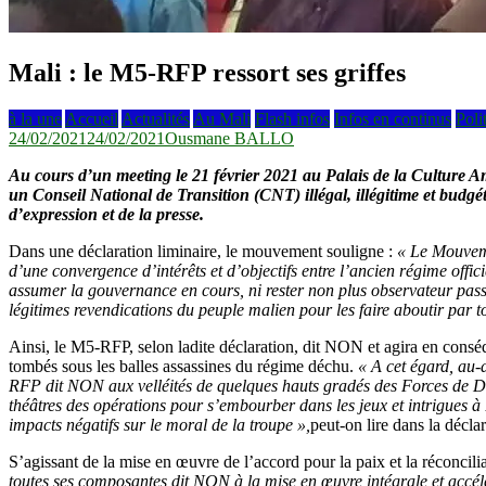
Mali : le M5-RFP ressort ses griffes
à la une
Accueil
Actualités
Au Mali
Flash infos
Infos en continus
Poli
24/02/2021
24/02/2021
Ousmane BALLO
Au cours d’un meeting le 21 février 2021 au Palais de la Cultur
un Conseil National de Transition (CNT) illégal, illégitime et budgét
d’expression et de la presse.
Dans une déclaration liminaire, le mouvement souligne :
« Le Mouveme
d’une convergence d’intérêts et d’objectifs entre l’ancien régime offici
assumer la gouvernance en cours, ni rester non plus observateur passi
légitimes revendications du peuple malien pour les faire aboutir par 
Ainsi, le M5-RFP, selon ladite déclaration, dit NON et agira en consé
tombés sous les balles assassines du régime déchu.
« A cet égard, au-
RFP dit NON aux velléités de quelques hauts gradés des Forces de Défens
théâtres des opérations pour s’embourber dans les jeux et intrigues à 
impacts négatifs sur le moral de la troupe »,
peut-on lire dans la déclar
S’agissant de la mise en œuvre de l’accord pour la paix et la réconcil
toutes ses composantes dit NON à la mise en œuvre intégrale et accélér