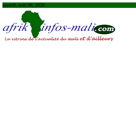
Skip
samedi, août 08, 2026
to
content
AFRIKINFOS MALI
La vitrine de l'actualité du Mali et d'ailleurs