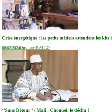
Crise énergétique : les petits métiers attendent les kits
06/02/2024
Ousmane BALLO
‘’Sans Détour’’ / Mali : Choguel, le déclin !