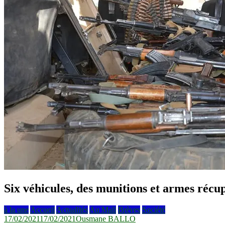
Six véhicules, des munitions et armes réc
à la une
Accueil
Actualités
Au Mali
Brèves
Société
17/02/2021
17/02/2021
Ousmane BALLO