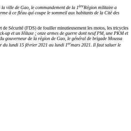
ère
ns la ville de Gao, le commandement de la 1
Région militaire a
erme à ce fléau qui coupe le sommeil aux habitants de la Cité des
 et de Sécurité (FDS) de fouiller minutieusement les motos, les tricycles
q pick-up et un Hiluxe ; onze armes de guerre dont neuf PM, une PKM et
tal du gouverneur de la région de Gao, le général de brigade Moussa
er
r du lundi 15 février 2021 au lundi 1
mars 2021. Il faut saluer le