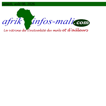
Skip
samedi, août 08, 2026
to
content
AFRIKINFOS MALI
La vitrine de l'actualité du Mali et d'ailleurs