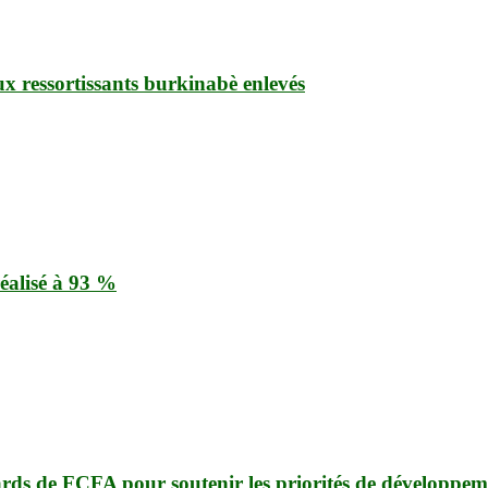
ux ressortissants burkinabè enlevés
éalisé à 93 %
ards de FCFA pour soutenir les priorités de développem