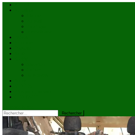
Accueil
Actualités
à la une
Au Mali
En afrique
Internationnal
Brèves
économie
Politique
Santé
Société
éducation
Culture
Faits divers
Sports
VIDÉOS
Kiosque à journaux
CONTACT
site mode button
Rechercher :