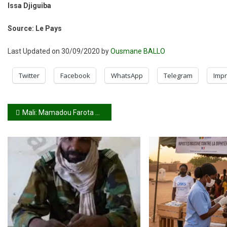
Issa Djiguiba
Source: Le Pays
Last Updated on 30/09/2020 by
Ousmane BALLO
Twitter
Facebook
WhatsApp
Telegram
Impr
Navigation
Mali: Mamadou Farota choisi comme parrain de la fête de l’Indépendance à Nouh Bozo
de
l’article