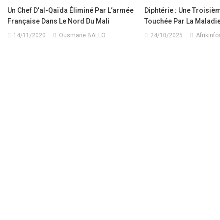
Un Chef D’al-Qaïda Éliminé Par L’armée
Diphtérie : Une Troisi
Française Dans Le Nord Du Mali
Touchée Par La Maladi
14/11/2020
Ousmane BALLO
24/10/2025
Afrikinfo