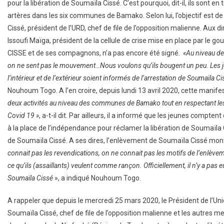
pour la libération de Soumaïla Cissé. C’est pourquoi, dit-il, ils sont 
artères dans les six communes de Bamako. Selon lui, l’objectif est de 
Cissé, président de l’URD, chef de file de l’opposition malienne. Au
Issoufi Maïga, président de la cellule de crise mise en place par le 
CISSE et de ses compagnons, n’a pas encore été signé.
«Au niveau de
on ne sent pas le mouvement…Nous voulons qu’ils bougent un peu. Les jeu
l’intérieur et de l’extérieur soient informés de l’arrestation de Soumaïla C
Nouhoum Togo. A l’en croire, depuis lundi 13 avril 2020, cette manife
deux activités au niveau des communes de Bamako tout en respectant le
Covid 19 »
, a-t-il dit. Par ailleurs, il a informé que les jeunes compt
à la place de l’indépendance pour réclamer la libération de Soumaïla Ci
de Soumaïla Cissé. A ses dires, l’enlèvement de Soumaïla Cissé mont
connait pas les revendications, on ne connait pas les motifs de l’enlèvemen
ce qu’ils (assaillants) veulent comme rançon. Officiellement, il n’y a pas eu
Soumaïla Cissé
», a indiqué Nouhoum Togo.
A rappeler que depuis le mercredi 25 mars 2020, le Président de l’Uni
Soumaïla Cissé, chef de file de l’opposition malienne et les autres