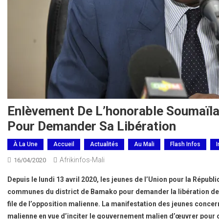
Enlèvement De L’honorable Soumaïla
Pour Demander Sa Libération
À La Une
Accueil
Actualités
Au Mali
Flash Infos
I
Afrikinfos-Mali
16/04/2020
Depuis le lundi 13 avril 2020, les jeunes de l’Union pour la Répub
communes du district de Bamako pour demander la libération de l
file de l’opposition malienne. La manifestation des jeunes concern
malienne en vue d’inciter le gouvernement malien d’œuvrer pour obt