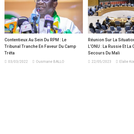
Contentieux Au Sein Du RPM : Le
Réunion Sur La Situati
Tribunal Tranche En Faveur Du Camp
L’ONU : La Russie Et La 
Tréta
Secours Du Mali
03/03/2022
Ousmane BALLO
22/05/2023
Elalie K