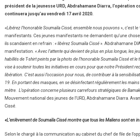
président de la jeunesse URD, Abdrahamane Diarra, l’opération 
continuera jusqu’au vendredi 17 avril 2020.
«Libérez l’honorable Soumaïla Cissé, ensemble nous pouvons
», c’est l
manifestants. Ces jeunes manifestants ne demandent qu’une chose : l
ils scandaient en refrain :
« libérez Soumaïla Cissé
». Abdrahamane DIAR
manifestation
. « Avec l’attente qui devient de plus en plus longue, le
habillés de T-shirt peints par la photo de l’honorable Soumaïla Cissé e
vise à soutenir toutes les initiatives en cours pour que notre Président r
libération. C’est aussi l’occasion pour nous, de contribuer à la sensibili
19. En portant des masques, en se désinfectant régulièrement les mains a
mètre. L’opération concerne plusieurs carrefours stratégiques de Bamak
Mouvement national des jeunes de l’URD, Abdrahamane Diarra. Avant 
Cissé.
«L’enlèvement de Soumaïla Cissé montre que tous les Maliens sont en ins
Selon le chargé à la communication au cabinet du chef de file de l’