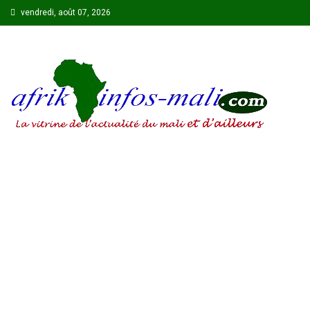
Skip
vendredi, août 07, 2026
to
content
AFRIKINFOS MALI
La vitrine de l'actualité du Mali et d'ailleurs