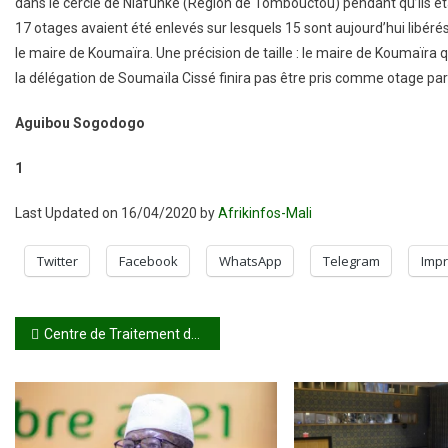
dans le cercle de Niafunké (Région de Tombouctou) pendant qu’ils ét
17 otages avaient été enlevés sur lesquels 15 sont aujourd’hui libéré
le maire de Koumaïra. Une précision de taille : le maire de Koumaïra q
la délégation de Soumaïla Cissé finira pas être pris comme otage par 
Aguibou Sogodogo
1
Last Updated on 16/04/2020 by
Afrikinfos-Mali
Twitter
Facebook
WhatsApp
Telegram
Impr
Navigation
Centre de Traitement du Covid-19 du Point G : L’ombre des médicaments traditionnels plane
de
l’article