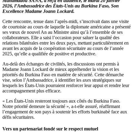
Mahamadou SANA, a reçu en audience, le mardi 20 janvier
2026, l’Ambassadrice des États-Unis au Burkina Faso, Son
Excellence Madame Joann Lockard.
Cette rencontre, tenue dans l’après-midi, s’inscrivait dans une visite
de courtoisie au cours de laquelle la diplomate américaine a présenté
ses vœux de nouvel An au Ministre ainsi qu’à l’ensemble de ses
collaborateurs. Elle a saisi l’occasion pour saluer la qualité des
relations bilatérales entre les deux pays, mettant particulièrement en
avant les acquis de la coopération sécuritaire au cours de l’année
2025, qu’elle a qualifiée de positive et productive.
Au-delà des échanges de civilités, les discussions ont permis à
Madame Joann Lockard de mieux appréhender la vision et les
priorités du Burkina Faso en matière de sécurité. Cette démarche
vise, selon l’Ambassadrice, à identifier les axes stratégiques sur
lesquels les États-Unis pourraient renforcer leur appui et rendre leur
accompagnement plus efficace.
« Les États-Unis resteront toujours aux côtés du Burkina Faso.
Notre priorité demeure la sécurité », a-t-elle assuré, réaffirmant
l’engagement de son pays à soutenir les efforts burkinabè face aux
défis sécuritaires.
Vers un partenariat fondé sur le respect mutuel