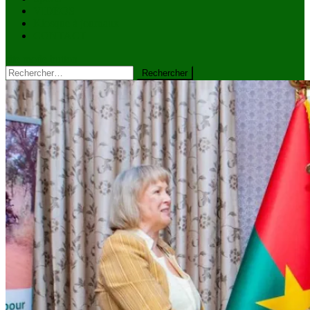
VIDÉOS
Kiosque à journaux
CONTACT
site mode button
Rechercher :