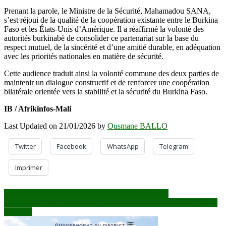
Prenant la parole, le Ministre de la Sécurité, Mahamadou SANA,
s’est réjoui de la qualité de la coopération existante entre le Burkina
Faso et les États-Unis d’Amérique. Il a réaffirmé la volonté des
autorités burkinabè de consolider ce partenariat sur la base du
respect mutuel, de la sincérité et d’une amitié durable, en adéquation
avec les priorités nationales en matière de sécurité.
Cette audience traduit ainsi la volonté commune des deux parties de
maintenir un dialogue constructif et de renforcer une coopération
bilatérale orientée vers la stabilité et la sécurité du Burkina Faso.
IB / Afrikinfos-Mali
Last Updated on 21/01/2026 by
Ousmane BALLO
Twitter
Facebook
WhatsApp
Telegram
Imprimer
Navigation
Mali : Assimi au chevet des blessés de guerre à Kati
Diplomatie : le Burkina Faso renforce ses partenariats avec l’Iran et
de
la Suisse
l’article