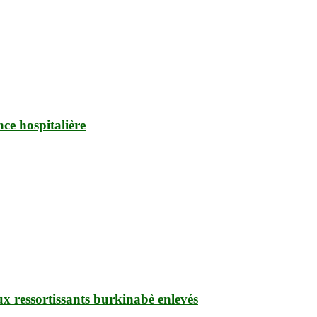
nce hospitalière
ux ressortissants burkinabè enlevés