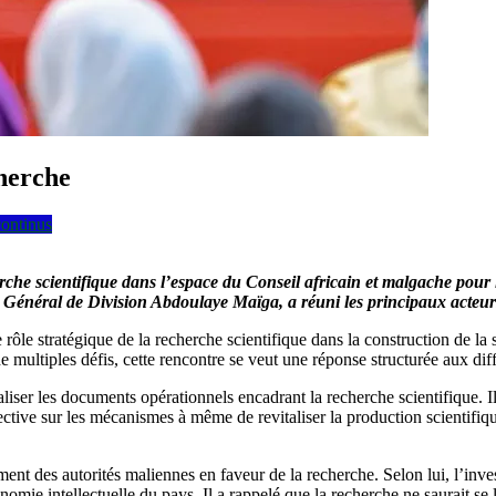
herche
continus
erche scientifique dans l’espace du Conseil africain et malgache pour
e Général de Division Abdoulaye Maïga, a réuni les principaux acteurs
rôle stratégique de la recherche scientifique dans la construction de la s
tiples défis, cette rencontre se veut une réponse structurée aux diffic
naliser les documents opérationnels encadrant la recherche scientifique. 
ctive sur les mécanismes à même de revitaliser la production scientifique, 
ment des autorités maliennes en faveur de la recherche. Selon lui, l’inv
onomie intellectuelle du pays. Il a rappelé que la recherche ne saurait se 