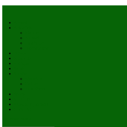
Accueil
Actualités
à la une
Au Mali
En afrique
Internationnal
Brèves
économie
Politique
Santé
Société
éducation
Culture
Faits divers
Sports
VIDÉOS
Kiosque à journaux
CONTACT
site mode button