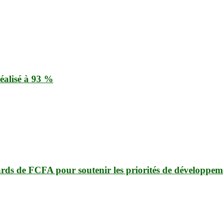
éalisé à 93 %
ards de FCFA pour soutenir les priorités de développem