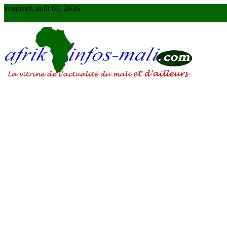
Skip
vendredi, août 07, 2026
to
content
AFRIKINFOS MALI
La vitrine de l'actualité du Mali et d'ailleurs