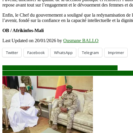
repose avant tout sur l’engagement et le dévouement des femmes et d
Enfin, le Chef du gouvernement a souligné que la redynamisation de la 
l’avenir, fondé sur la confiance en la capacité intellectuelle et la dignit
OB / Afrikinfos-Mali
Last Updated on 20/01/2026 by
Ousmane BALLO
Twitter
Facebook
WhatsApp
Telegram
Imprimer
Navigation
L’UEMOA salue la dynamique économique du Burkina Faso
Mali : Le ministre de l’Industrie et du Commerce rassure sur la disponi
de
l’article