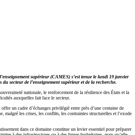
 l’enseignement supérieur (CAMES) s’est tenue le lundi 19 janvier
 du secteur de l’enseignement supérieur et de la recherche.
ouveraineté nationale, le renforcement de la résilience des États et la
ultés auxquelles fait face le secteur.
Il offre un cadre d’échanges privilégié entre près d’une centaine de
malgré les crises, les conflits, les contraintes structurelles et l’exode
estissement dans ce domaine constitue un levier essentiel pour préparer
limiter à des infrastructures ou à des lignes budgétaires, mais qu’elle