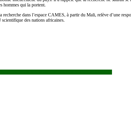
es hommes qui la portent.
recherche dans l’espace CAMES, à partir du Mali, relève d’une responsabil
é scientifique des nations africaines.
bilité des produits et la stabilité des prix pendant le Ramadan