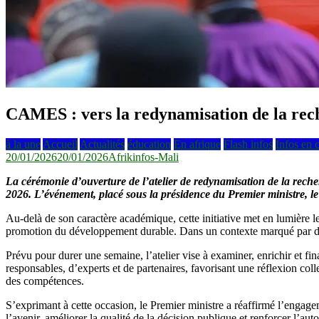
CAMES : vers la redynamisation de la rec
à la une
Accueil
Actualités
éducation
En afrique
Flash infos
Infos en 
20/01/2026
20/01/2026
Afrikinfos-Mali
La cérémonie d’ouverture de l’atelier de redynamisation de la rech
2026. L’événement, placé sous la présidence du Premier ministre, l
Au-delà de son caractère académique, cette initiative met en lumière le 
promotion du développement durable. Dans un contexte marqué par de mul
Prévu pour durer une semaine, l’atelier vise à examiner, enrichir et fi
responsables, d’experts et de partenaires, favorisant une réflexion colle
des compétences.
S’exprimant à cette occasion, le Premier ministre a réaffirmé l’engage
l’avenir, améliorer la qualité de la décision publique et renforcer l’aut