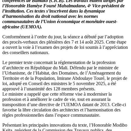
conférences de Bamako (CICB). Les travaux étaient dirigés par
adopte
l’Honorable Hamèye Founé Mahalmadane, 4ᵉ Vice-président de
deux
l’institution. Ces textes s’inscrivent dans la dynamique
lois
d’harmonisation du droit national avec les normes
majeures
communautaires de l’Union économique et monétaire ouest-
conformes
africaine (UEMOA).
aux
normes
Conformément à l’ordre du jour, la séance a débuté par l’adoption
de
des procès-verbaux des plénières des 7 et 14 août 2025. Cette étape
l’UEMOA
a ouvert la voie à l’examen des projets de loi soumis à l’appréciation
des conseillers nationaux.
Le premier texte concernait la réglementation de la profession
d’architecte en République du Mali. Défendu par le ministre de
l’Urbanisme, de l’Habitat, des Domaines, de l’Aménagement du
Territoire et de la Population, Imirane Abdoulaye Touré, le projet de
loi, adopté en Conseil des ministres le 5 novembre 2025, a été
approuvé à l’unanimité des 128 membres présents.
Le ministre a rappelé que cette réforme vise à moderniser la
profession et à améliorer le cadre de vie, tout en assurant la
transposition d’une directive de l’UEMOA datant de 2013. Celle-ci
favorise la libre circulation des architectes et l’harmonisation des
règles professionnelles dans l’espace communautaire.
Présentant les principales innovations du texte, l’Honorable Modibo
Keïta, président de la Commission des Travaux publics, des