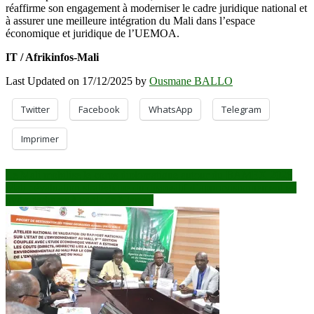
réaffirme son engagement à moderniser le cadre juridique national et
à assurer une meilleure intégration du Mali dans l’espace
économique et juridique de l’UEMOA.
IT / Afrikinfos-Mali
Last Updated on 17/12/2025 by
Ousmane BALLO
Twitter
Facebook
WhatsApp
Telegram
Imprimer
Navigation
Le Mali mobilise le corps diplomatique autour du BAMEX 2026
Mali : évaluation stratégique du dispositif d’approvisionnement en
de
hydrocarbures à partir de Niamey
l’article