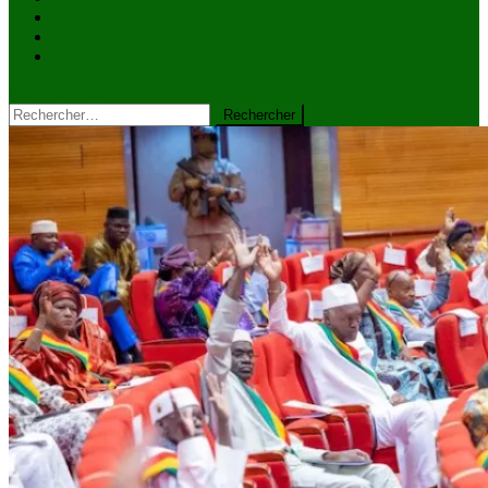
VIDÉOS
Kiosque à journaux
CONTACT
site mode button
Rechercher :