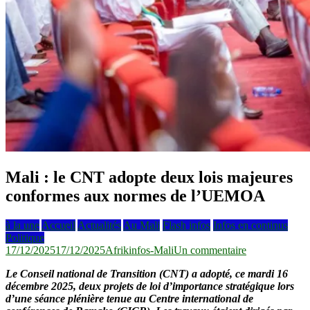
Mali : le CNT adopte deux lois majeures
conformes aux normes de l’UEMOA
à la une
Accueil
Actualités
Au Mali
Flash infos
Infos en continus
Politique
sur
17/12/2025
17/12/2025
Afrikinfos-Mali
Un commentaire
Mali
Le Conseil national de Transition (CNT) a adopté, ce mardi 16
:
décembre 2025, deux projets de loi d’importance stratégique lors
le
d’une séance plénière tenue au Centre international de
CNT