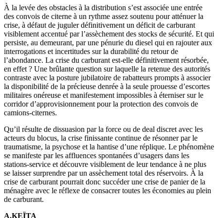
À la levée des obstacles à la distribution s’est associée une entrée
des convois de citerne à un rythme assez soutenu pour atténuer la
crise, à défaut de juguler définitivement un déficit de carburant
visiblement accentué par l’assèchement des stocks de sécurité. Et qui
persiste, au demeurant, par une pénurie du diesel qui en rajouter aux
interrogations et incertitudes sur la durabilité du retour de
l’abondance. La crise du carburant est-elle définitivement résorbée,
en effet ? Une brûlante question sur laquelle la retenue des autorités
contraste avec la posture jubilatoire de rabatteurs prompts à associer
la disponibilité de la précieuse denrée à la seule prouesse d’escortes
militaires onéreuse et manifestement impossibles à éterniser sur le
corridor d’approvisionnement pour la protection des convois de
camions-citernes.
Qu’il résulte de dissuasion par la force ou de deal discret avec les
acteurs du blocus, la crise finissante continue de résonner par le
traumatisme, la psychose et la hantise d’une réplique. Le phénomène
se manifeste par les affluences spontanées d’usagers dans les
stations-service et découvre visiblement de leur tendance à ne plus
se laisser surprendre par un assèchement total des réservoirs. À la
crise de carburant pourrait donc succéder une crise de panier de la
ménagère avec le réflexe de consacrer toutes les économies au plein
de carburant.
A.KEÏTA