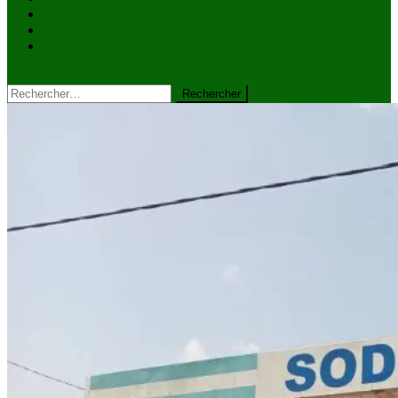
VIDÉOS
Kiosque à journaux
CONTACT
site mode button
Rechercher :