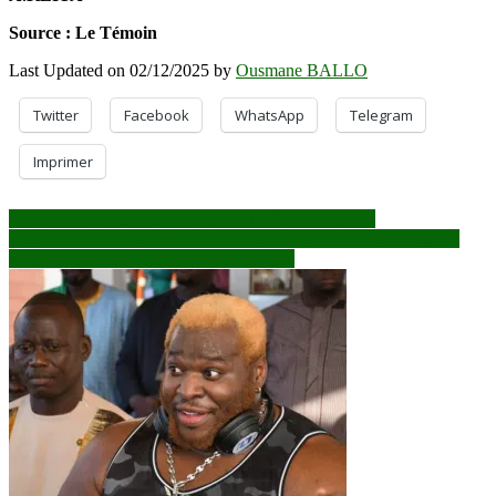
Source : Le Témoin
Last Updated on 02/12/2025 by
Ousmane BALLO
Twitter
Facebook
WhatsApp
Telegram
Imprimer
Navigation
Sortie de crise entre Barrick gold et l’état : Et après ?
Fily Dabo SISSOKO : le “pro-français incompris” ou la tragédie
de
d’un patriote en décalage avec son temps
l’article